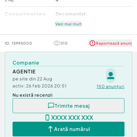
Compartimentare
Decomandat
Vezi mai mult
Stare
Bună
Comfort
1
ID:
15995000
310
Raportează anunț
Companie
AGENTIE
pe site din
22 Aug
activ:
26 feb 2026 20:51
150
anunțuri
Nu există recenzii
Trimite mesaj
XXXX XXX XXX
Arată numărul