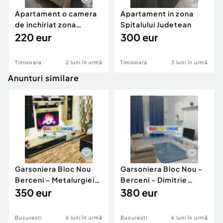
Apartament o camera
Apartament in zona
de inchiriat zona
Spitalului Judetean
Aradului
220 eur
300 eur
Timisoara
2 luni în urmă
Timisoara
3 luni în urmă
Anunturi similare
Garsoniera Bloc Nou
Garsoniera Bloc Nou -
Berceni - Metalurgiei
Berceni - Dimitrie
Park - Postalionul
350 eur
Leonida
380 eur
Bucuresti
6 luni în urmă
Bucuresti
6 luni în urmă