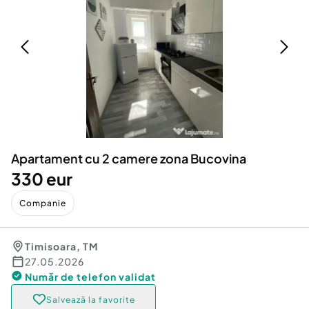
Locuri de munca
Utilaje agricole si industriale
Servicii
Piese auto si accesorii
Animale de companie
Dacia Duster
Afaceri și echipamente profesionale
Inchiriere Bunuri si Vehicule
Apartament cu 2 camere zona Bucovina
330 eur
Companie
Timisoara
,
TM
27.05.2026
Număr de telefon
validat
Salvează la favorite