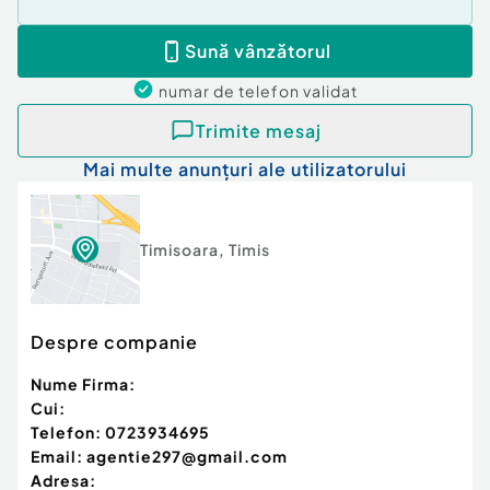
Sună vânzătorul
numar de telefon
validat
Trimite mesaj
Mai multe anunțuri ale utilizatorului
Timisoara
,
Timis
Despre companie
Nume Firma:
Cui:
Telefon:
0723934695
Email:
agentie297@gmail.com
Adresa: