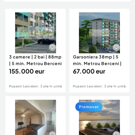
Locuri de munca
Utilaje agricole si industriale
Servicii
Piese auto si accesorii
Animale de companie
Dacia Duster
Afaceri și echipamente profesionale
Inchiriere Bunuri si Vehicule
3 camere | 2 bai | 88mp
Garsoniera 38mp | 5
| 5 min. Metrou Berceni
min. Metrou Berceni |
155.000 eur
67.000 eur
Popesti Leordeni
3 zile în urmă
Popesti Leordeni
3 zile în urmă
Promovat