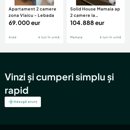
Apartament 2 camere
Solid House Mamaia ap
zona Vlaicu - Lebada
2 camere la
69.000 eur
cheie,langa Mega
104.888 eur
Image
Arad
6 luni în urmă
Mamaia
6 luni în urmă
Vinzi și cumperi simplu și
rapid
Adaugă anunț