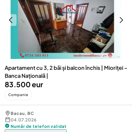
Locuri de munca
Utilaje agricole si industriale
Servicii
Piese auto si accesorii
Animale de companie
Dacia Duster
Afaceri și echipamente profesionale
Inchiriere Bunuri si Vehicule
Apartament cu 3, 2 băi și balcon închis | Mioriței –
Banca Națională |
83.500 eur
Companie
Bacau
,
BC
04.07.2026
Număr de telefon
validat