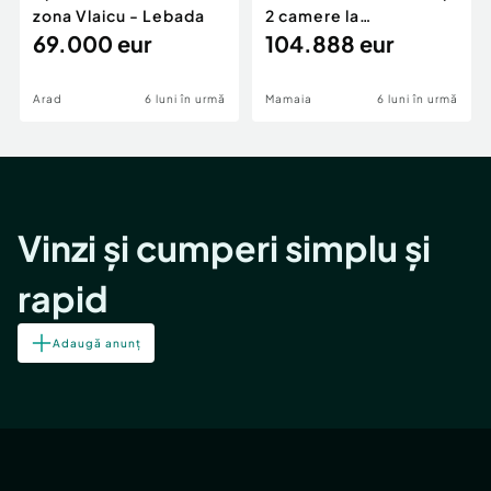
zona Vlaicu - Lebada
2 camere la
69.000 eur
cheie,langa Mega
104.888 eur
Image
Arad
6 luni în urmă
Mamaia
6 luni în urmă
Vinzi și cumperi simplu și
rapid
Adaugă anunț