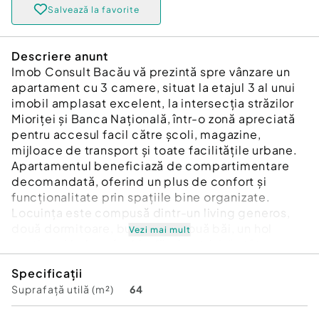
Salvează la favorite
Descriere anunt
Imob Consult Bacău vă prezintă spre vânzare un
apartament cu 3 camere, situat la etajul 3 al unui
imobil amplasat excelent, la intersecția străzilor
Mioriței și Banca Națională, într-o zonă apreciată
pentru accesul facil către școli, magazine,
mijloace de transport și toate facilitățile urbane.
Apartamentul beneficiază de compartimentare
decomandată, oferind un plus de confort și
funcționalitate prin spațiile bine organizate.
Locuința este compusă dintr-un living generos,
două dormitoare, bucătărie, două băi, un hol
Vezi mai mult
spațios și balcon închis, fiind potrivită atât pentru
o familie, cât și pentru cei care își doresc un
Specificații
cămin confortabil într-o zonă foarte bine
Suprafață utilă (m²)
64
poziționată.
Din punct de vedere al dotărilor, proprietatea