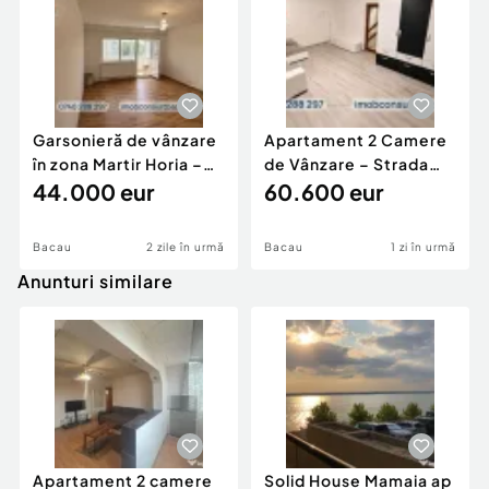
Garsonieră de vânzare
Apartament 2 Camere
în zona Martir Horia –
de Vânzare – Strada
Banca Națională |
44.000 eur
Martir Horia | CE1730
60.600 eur
CE1733
Bacau
2 zile în urmă
Bacau
1 zi în urmă
Anunturi similare
Apartament 2 camere
Solid House Mamaia ap