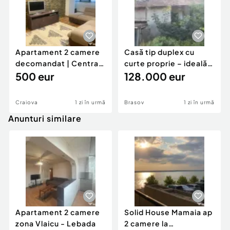
Apartament 2 camere
Casă tip duplex cu
decomandat | Centrală
curte proprie – ideală
proprie | 60 mp |
500 eur
pentru renovar
128.000 eur
Craiova
1 zi în urmă
Brasov
1 zi în urmă
Anunturi similare
Apartament 2 camere
Solid House Mamaia ap
zona Vlaicu - Lebada
2 camere la