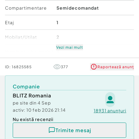
închiriere.
Compartimentare
Semidecomandat
Pentru mai multe informații sau pentru a programa
Etaj
1
o vizionare, vă stăm la dispoziție.
Cod ofertă / ID BLITZ: P170008
Mobilat/Utilat
2
Id intern: P170008
Vezi mai mult
Număr niveluri imobil
4
Confort:
1
Tip imobil:
Bloc de apartamente
Stare
Bună
ID:
16825585
377
Raportează anunț
Număr Băi:
1
Comfort
1
Companie
BLITZ Romania
pe site din
4 Sep
activ:
10 feb 2026 21:14
18931
anunțuri
Nu există recenzii
Trimite mesaj