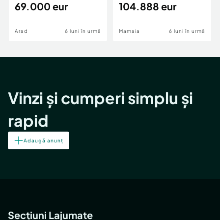
69.000 eur
cheie,langa Mega
104.888 eur
Image
Arad
6 luni în urmă
Mamaia
6 luni în urmă
Vinzi și cumperi simplu și
rapid
Adaugă anunț
Secțiuni Lajumate