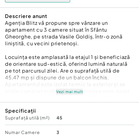
Descriere anunt
Agenția Blitz vă propune spre vânzare un
apartament cu 3 camere situat în Sfântu
Gheorghe, pe strada Vasile Goldiș, într-o zonă
liniștită, cu vecini prietenoși.
Locuința este amplasată la etajul 1 și beneficiază
de orientare sud-estică, oferind lumină naturală
pe tot parcursul zilei. Are o suprafață utilă de
45,47 mp și dispune de un balcon închis.
Apartamentul este izolat termic la exterior și se
vinde complet mobilat, de asemenea este dotat
Vezi mai mult
si cu geamuri termopan, centrală termică proprie
și ușă de intrare modernă, oferind un plus de
Specificații
confort, eficiență energetică și siguranță.
Suprafață utilă (m²)
45
Datorită poziționării și compartimentării,
reprezintă o alegere ideală atât pentru o familie,
Numar Camere
3
cât și pentru investiție, având potențial bun de