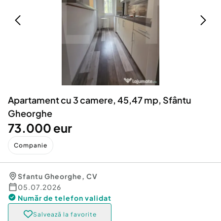
Locuri de munca
Utilaje agricole si industriale
Servicii
Piese auto si accesorii
Animale de companie
Dacia Duster
Afaceri și echipamente profesionale
Inchiriere Bunuri si Vehicule
Apartament cu 3 camere, 45,47 mp, Sfântu
Gheorghe
73.000 eur
Companie
Sfantu Gheorghe
,
CV
05.07.2026
Număr de telefon
validat
Salvează la favorite