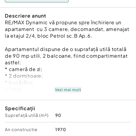
Descriere anunt
RE/MAX Dynamic vă propune spre închiriere un
apartament cu 3 camere, decomandat, amenajat
la etajul 2/4, bloc Petrol sc.B Ap.6.
Apartamentul dispune de o suprafață utilă totală
de 90 mp utili, 2 balcoane, fiind compartimentat
astfel:
* cameră de zi;
* 2 dormitoare;
* bucătărie
* 2 bai;
Vezi mai mult
* hol
Specificații
Dotări:
Suprafață utilă (m²)
90
* centrală termică proprie;
* aer condiționat;
* baie complet amenajată și utilată;
An constructie
1970
* parchet, uși, pereți și tavane finisate cu lavabil,