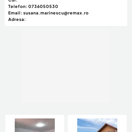
Telefon:
0736050530
Email:
susana.marinescu@remax.ro
Adresa: