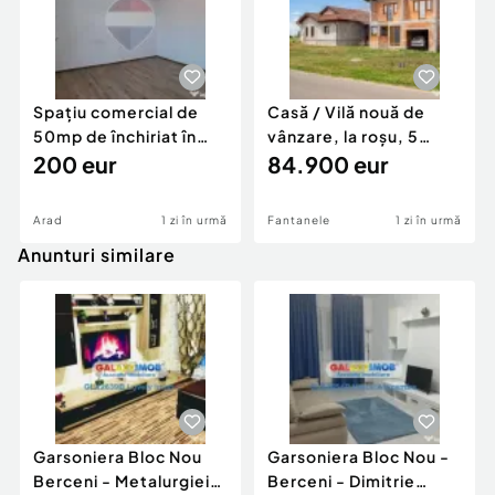
Spațiu comercial de
Casă / Vilă nouă de
50mp de închiriat în
vânzare, la roșu, 5
zona Ultracen...
200 eur
camere, 225m...
84.900 eur
Arad
1 zi în urmă
Fantanele
1 zi în urmă
Anunturi similare
Garsoniera Bloc Nou
Garsoniera Bloc Nou -
Berceni - Metalurgiei
Berceni - Dimitrie