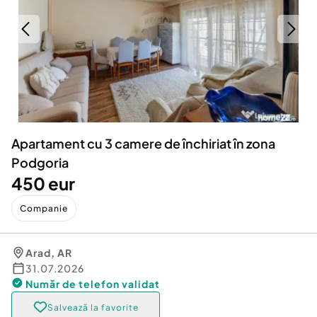
Locuri de munca
Utilaje agricole si industriale
Servicii
Piese auto si accesorii
Animale de companie
Dacia Duster
Afaceri și echipamente profesionale
Inchiriere Bunuri si Vehicule
Apartament cu 3 camere de închiriat în zona
Podgoria
450 eur
Companie
Arad
,
AR
31.07.2026
Număr de telefon
validat
Salvează la favorite