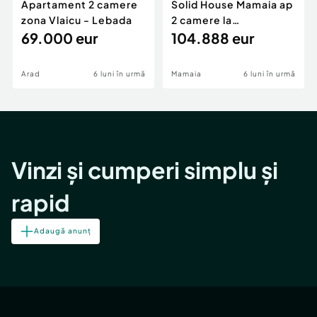
Apartament 2 camere
Solid House Mamaia ap
zona Vlaicu - Lebada
2 camere la
69.000 eur
cheie,langa Mega
104.888 eur
Image
Arad
6 luni în urmă
Mamaia
6 luni în urmă
Vinzi și cumperi simplu și
rapid
Adaugă anunț