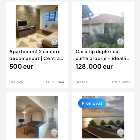
Locuri de munca
Utilaje agricole si industriale
Servicii
Piese auto si accesorii
Animale de companie
Dacia Duster
Afaceri și echipamente profesionale
Inchiriere Bunuri si Vehicule
Apartament 2 camere
Casă tip duplex cu
decomandat | Centrală
curte proprie – ideală
proprie | 60 mp |
500 eur
pentru renovar
128.000 eur
Craiova
1 zi în urmă
Brasov
1 zi în urmă
Promovat