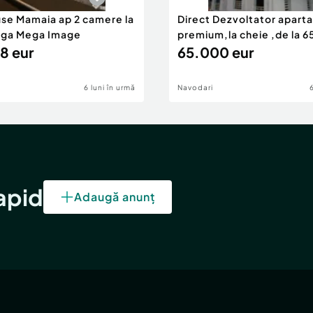
use Mamaia ap 2 camere la
Direct Dezvoltator apar
nga Mega Image
premium,la cheie ,de la 
8 eur
eur
65.000 eur
6 luni în urmă
Navodari
rapid
Adaugă anunț