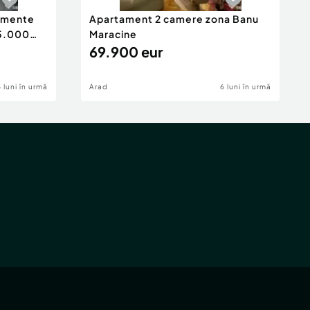
tamente
Apartament 2 camere zona Banu
65.000
Maracine
69.900 eur
6 luni în urmă
Arad
6 luni în urmă