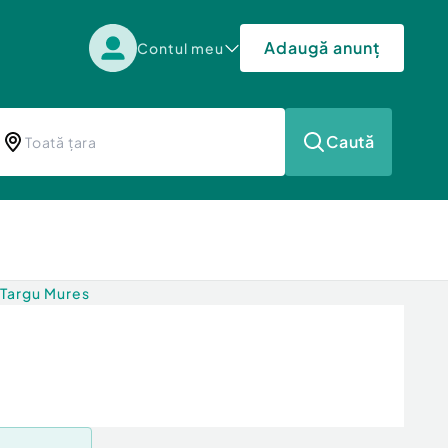
Adaugă anunț
Contul meu
Caută
 Targu Mures