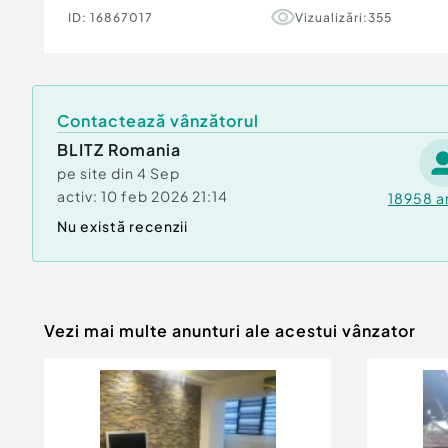
ID:
16867017
Vizualizări:
355
Poziționarea este excelentă, într-o zonă verde 
Pietros, cu acces rapid către Piața Dâmbul, șco
magazine și mijloace de transport.
Contactează vânzătorul
O proprietate care îmbină spațiul, funcționalit
fiind potrivită atât pentru o familie, cât și pe
BLITZ Romania
acasă.
pe site din
4 Sep
activ:
10 feb 2026 21:14
18958
a
Pentru mai multe detalii sau programarea unei 
Nu există recenzii
contactezi!
Cod ofertă / ID BLITZ: P174365
Id intern: P174365
Confort:
1
Vezi mai multe anunturi ale acestui vânzator
Tip imobil:
Bloc de apartamente
Număr Băi:
1