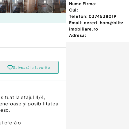
Nume Firma:
Cui:
Telefon:
0374538019
Email:
cereri-hom@blitz-
imobiliare.ro
Adresa:
Salvează la favorite
ituat la etajul 4/4,
generoase și posibilitatea
resc.
l oferă o