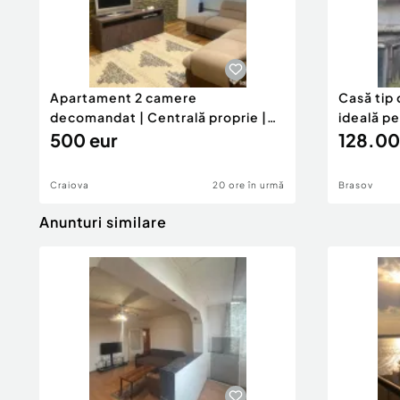
Apartament 2 camere
Casă tip 
decomandat | Centrală proprie |
ideală p
60 mp |
500 eur
128.00
Craiova
20 ore în urmă
Brasov
Anunturi similare