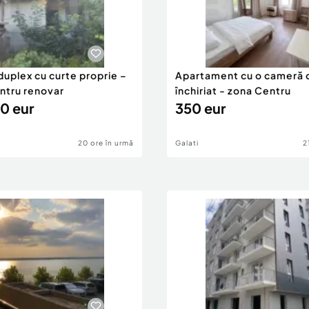
duplex cu curte proprie –
Apartament cu o cameră 
entru renovar
închiriat - zona Centru
0 eur
350 eur
20 ore în urmă
Galati
2