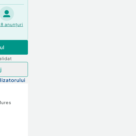
58
anunțuri
ul
alidat
j
lizatorului
Mures