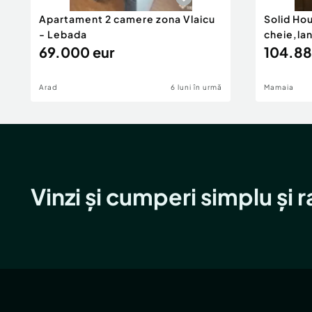
Apartament 2 camere zona Vlaicu
Solid Ho
- Lebada
cheie,la
69.000 eur
104.88
Arad
6 luni în urmă
Mamaia
Vinzi și cumperi simplu și 