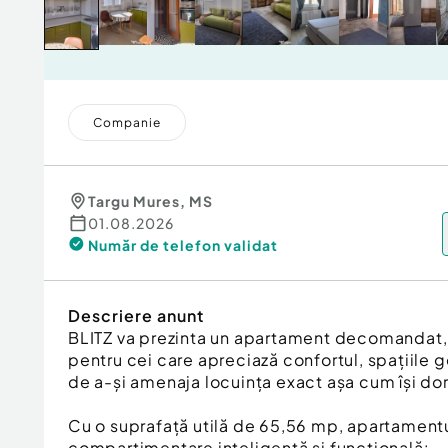
Companie
Targu Mures
,
MS
01.08.2026
Număr de telefon
validat
Descriere anunt
BLITZ va prezinta un apartament decomandat, s
pentru cei care apreciază confortul, spațiile 
de a-și amenaja locuința exact așa cum își do
Cu o suprafață utilă de 65,56 mp, apartamentu
compartimentare inteligentă și funcțională: