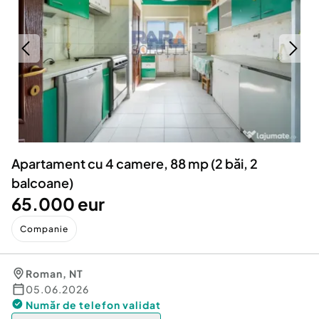
Locuri de munca
Utilaje agricole si industriale
Servicii
Piese auto si accesorii
Animale de companie
Dacia Duster
Afaceri și echipamente profesionale
Inchiriere Bunuri si Vehicule
Apartament cu 4 camere, 88 mp (2 băi, 2
balcoane)
65.000 eur
Companie
Roman
,
NT
05.06.2026
Număr de telefon
validat