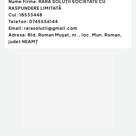
Nume Firma:
RARA SOLUŢII SOCIETATE CU
RASPUNDERE LIMITATĂ
Cui:
18533448
Telefon:
0745556144
Email:
rarasolutii@gmail.com
Adresa:
Bld. Roman Muşat, nr. , loc. Mun. Roman,
judet NEAMŢ