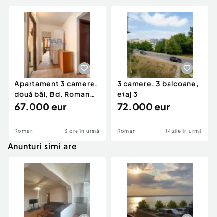
Apartament 3 camere,
3 camere, 3 balcoane,
două băi, Bd. Roman
etaj 3
Mușat
67.000 eur
72.000 eur
Roman
3 ore în urmă
Roman
14 zile în urmă
Anunturi similare