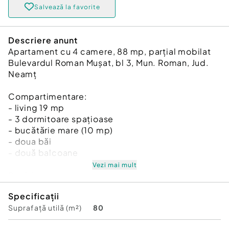
Salvează la favorite
Descriere anunt
Apartament cu 4 camere, 88 mp, parțial mobilat
Bulevardul Roman Mușat, bl 3, Mun. Roman, Jud.
Neamț
Compartimentare:
- living 19 mp
- 3 dormitoare spațioase
- bucătărie mare (10 mp)
- doua băi
- două balcoane
Vezi mai mult
Dotări:
- ferestre PVC cu geam termopan
Specificații
- centrală termică
Suprafață utilă (m²)
80
- două aparate de aer conditionat
- mobilă de bucatărie cu electrocasnice