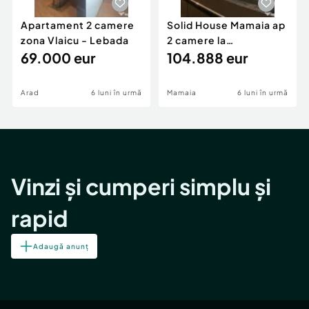
Apartament 2 camere
Solid House Mamaia ap
zona Vlaicu - Lebada
2 camere la
69.000 eur
cheie,langa Mega
104.888 eur
Image
Arad
6 luni în urmă
Mamaia
6 luni în urmă
Vinzi și cumperi simplu și
rapid
Adaugă anunț