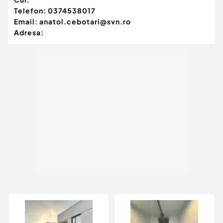
Telefon:
0374538017
Email:
anatol.cebotari@svn.ro
Adresa: