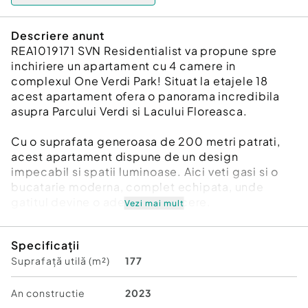
Descriere anunt
REA1019171 SVN Residentialist va propune spre
inchiriere un apartament cu 4 camere in
complexul One Verdi Park! Situat la etajele 18
acest apartament ofera o panorama incredibila
asupra Parcului Verdi si Lacului Floreasca.
Cu o suprafata generoasa de 200 metri patrati,
acest apartament dispune de un design
impecabil si spatii luminoase. Aici veti gasi si o
bucatarie moderna, complet echipata, unde
gatitul devine o adevarata placere.
Vezi mai mult
O terasa deschisa, va invita sa va bucurati de
Specificații
privelistea panoramica si sa savurati momentele
Suprafață utilă (m²)
177
de relaxare în aer liber. Pentru confortul dvs.,
apartamentul dispune si de doua locuri de
parcare situate în subsolul 2 al aceluiasi imobil.
An constructie
2023