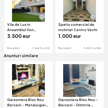
Vila de Lux in
Spatiu comercial de
Ansamblul Von
inchiriat Centru Vechi
Residence I 5 Minute
3.500 eur
1.000 eur
de Scoa...
Bucuresti
3 zile în urmă
Bucuresti
5 zile în urmă
Anunturi similare
Garsoniera Bloc Nou
Garsoniera Bloc Nou -
Berceni - Metalurgiei
Berceni - Dimitrie