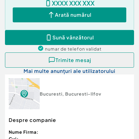
XXXX XXX XXX
Număr Băi:
1
Comision cumpărător:
3%
Arată numărul
Posibilitate parcare: Da
Nr. locuri parcare:
2
Sună vânzătorul
numar de telefon
validat
Trimite mesaj
Mai multe anunțuri ale utilizatorului
Bucuresti
,
Bucuresti-Ilfov
Despre companie
Nume Firma:
Cui: