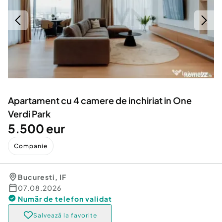
Locuri de munca
Utilaje agricole si industriale
Servicii
Piese auto si accesorii
Animale de companie
Dacia Duster
Afaceri și echipamente profesionale
Inchiriere Bunuri si Vehicule
Apartament cu 4 camere de inchiriat in One
Verdi Park
5.500 eur
Companie
Bucuresti
,
IF
07.08.2026
Număr de telefon
validat
Salvează la favorite