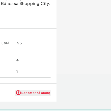
și Băneasa Shopping City.
 utilă
55
4
1
Raportează anunț