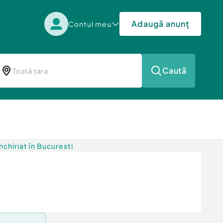
Adaugă anunț
Contul meu
Caută
chiriat în Bucuresti