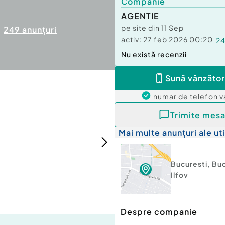
Companie
AGENTIE
pe site din
11 Sep
249
anunțuri
activ:
27 feb 2026 00:20
2
Nu există recenzii
Sună vânzător
numar de telefon
v
Trimite mesa
Mai multe anunțuri ale uti
Bucuresti
,
Buc
Ilfov
Despre companie