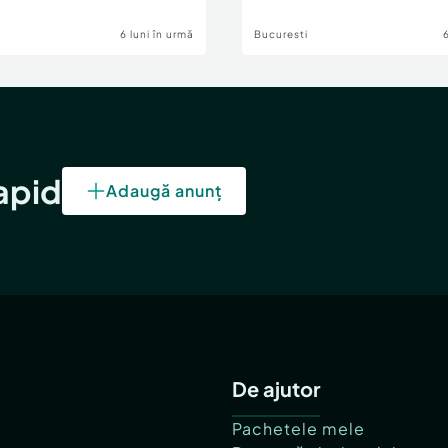
6 luni în urmă
Bucuresti
rapid
Adaugă anunț
De ajutor
Pachetele mele