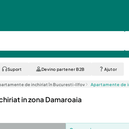
Suport
Devino partener B2B
Ajutor
partamente de inchiriat în Bucuresti-Ilfov
Apartamente de in
hiriat in zona Damaroaia