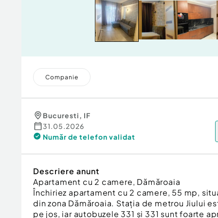
Companie
Bucuresti
,
IF
31.05.2026
Număr de telefon
validat
Descriere anunt
Apartament cu 2 camere, Dămăroaia
Închiriez apartament cu 2 camere, 55 mp, situat
din zona Dămăroaia. Stația de metrou Jiului e
pe jos, iar autobuzele 331 și 331 sunt foarte a