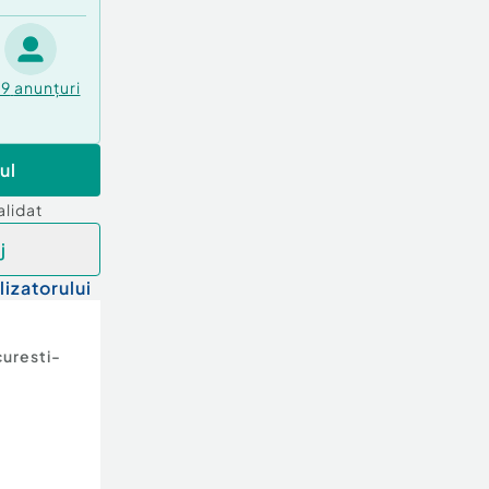
49
anunțuri
ul
alidat
j
lizatorului
uresti-