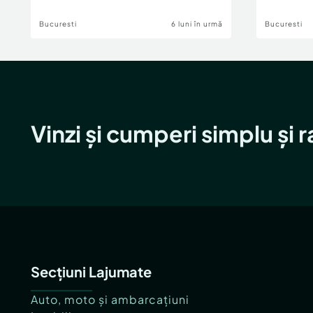
Bucuresti
6 luni în urmă
Bucuresti
Vinzi și cumperi simplu și 
Secțiuni Lajumate
Auto, moto și ambarcațiuni