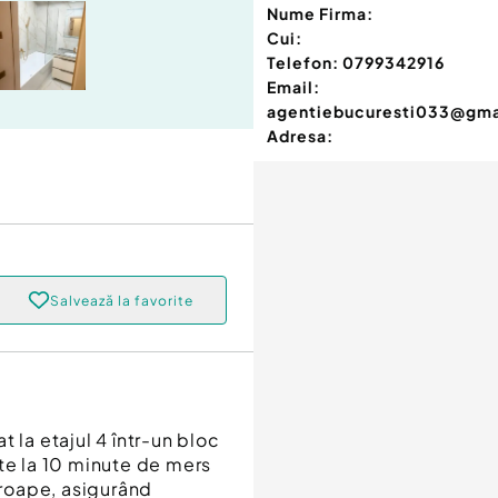
Nume Firma:
Cui:
Telefon:
0799342916
Email:
agentiebucuresti033@gma
Adresa:
Salvează la favorite
 la etajul 4 într-un bloc
ste la 10 minute de mers
proape, asigurând