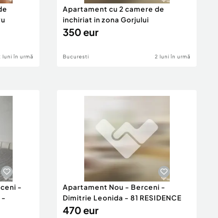
de
Apartament cu 2 camere de
vu
inchiriat in zona Gorjului
350 eur
2 luni în urmă
Bucuresti
2 luni în urmă
ceni -
Apartament Nou - Berceni -
 -
Dimitrie Leonida - 81 RESIDENCE
470 eur