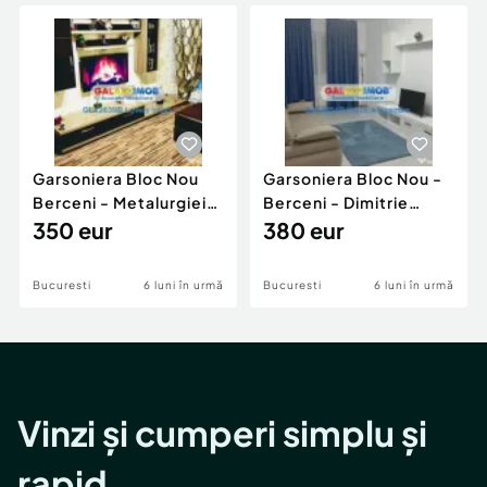
Locuri de munca
Utilaje agricole si industriale
Servicii
Piese auto si accesorii
Animale de companie
Dacia Duster
Afaceri și echipamente profesionale
Inchiriere Bunuri si Vehicule
Garsoniera Bloc Nou
Garsoniera Bloc Nou -
Berceni - Metalurgiei
Berceni - Dimitrie
Park - Postalionul
350 eur
Leonida
380 eur
Bucuresti
6 luni în urmă
Bucuresti
6 luni în urmă
Vinzi și cumperi simplu și
rapid