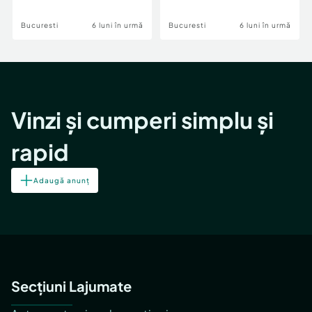
Bucuresti
6 luni în urmă
Bucuresti
6 luni în urmă
Vinzi și cumperi simplu și
rapid
Adaugă anunț
Secțiuni Lajumate