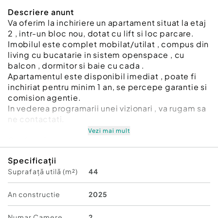
Descriere anunt
Va oferim la inchiriere un apartament situat la etaj
2 , intr-un bloc nou, dotat cu lift si loc parcare.
Imobilul este complet mobilat/utilat , compus din
living cu bucatarie in sistem openspace , cu
balcon , dormitor si baie cu cada .
Apartamentul este disponibil imediat , poate fi
inchiriat pentru minim 1 an, se percepe garantie si
comision agentie.
In vederea programarii unei vizionari , va rugam sa
ne contactati.
Vezi mai mult
Confort:
1
Tip imobil:
Bloc de apartamente
Specificații
Număr Băi:
1
Suprafață utilă (m²)
44
Posibilitate parcare: Nu
An constructie
2025
Numar Camere
2