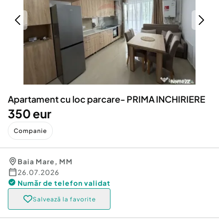
Locuri de munca
Utilaje agricole si industriale
Servicii
Piese auto si accesorii
Animale de companie
Dacia Duster
Afaceri și echipamente profesionale
Inchiriere Bunuri si Vehicule
Apartament cu loc parcare- PRIMA INCHIRIERE
350 eur
Companie
Baia Mare
,
MM
26.07.2026
Număr de telefon
validat
Salvează la favorite