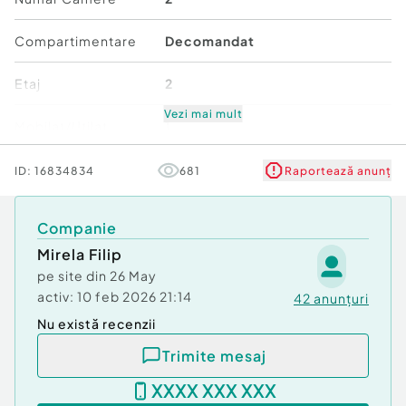
Compartimentare
Decomandat
Etaj
2
Vezi mai mult
Mobilat/Utilat
1
Număr niveluri imobil
5
ID:
16834834
681
Raportează anunț
Stare
Nouă
Companie
Mirela Filip
Comfort
1
pe site din
26 May
activ:
10 feb 2026 21:14
42
anunțuri
Nu există recenzii
Trimite mesaj
XXXX XXX XXX