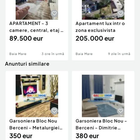
APARTAMENT - 3
Apartament lux intr o
camere, central, etaj 2
zona exclusivista
- DE VANZARE
89.500 eur
205.000 eur
Baia Mare
3 ore în urmă
Baia Mare
9 zile în urmă
Anunturi similare
Garsoniera Bloc Nou
Garsoniera Bloc Nou -
Berceni - Metalurgiei
Berceni - Dimitrie
Park - Postalionul
350 eur
Leonida
380 eur