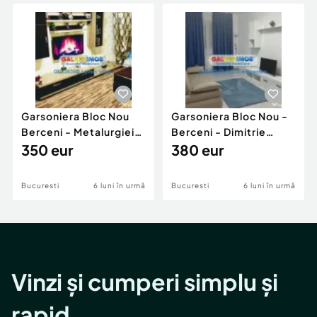
Locuri de munca
Utilaje agricole si industriale
Servicii
Piese auto si accesorii
Animale de companie
Dacia Duster
Afaceri și echipamente profesionale
Inchiriere Bunuri si Vehicule
Garsoniera Bloc Nou
Garsoniera Bloc Nou -
Berceni - Metalurgiei
Berceni - Dimitrie
Park - Postalionul
350 eur
Leonida
380 eur
Bucuresti
6 luni în urmă
Bucuresti
6 luni în urmă
Vinzi și cumperi simplu și
rapid