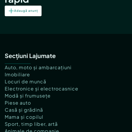
Adaugă anunț
Secțiuni Lajumate
Auto, moto și ambarcațiuni
Imobiliare
Locuri de muncă
Electronice și electrocasnice
Modă și frumusețe
Piese auto
Casă și grădină
Mama și copilul
Sport, timp liber, artă
Animale de companie