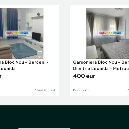
ra Bloc Nou - Berceni -
Garsoniera Bloc Nou - Ber
 Leonida
Dimitrie Leonida - Metrou
r
400 eur
6 luni în urmă
Bucuresti