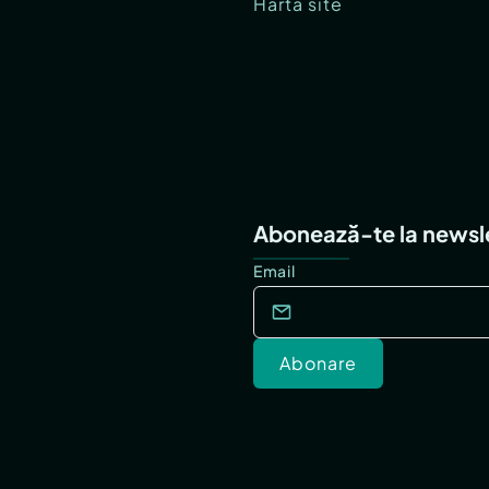
Hartă site
Abonează-te la newsl
Email
Abonare