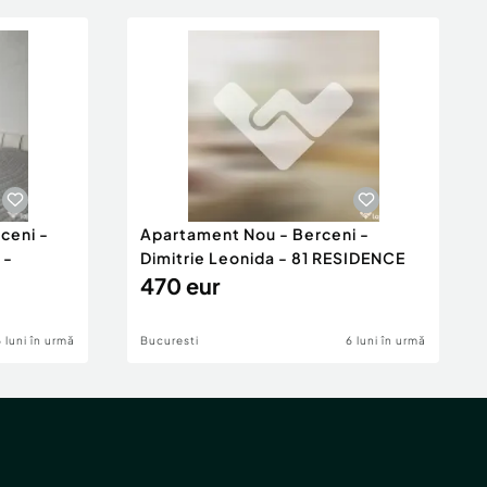
ceni -
Apartament Nou - Berceni -
 -
Dimitrie Leonida - 81 RESIDENCE
470 eur
6 luni în urmă
Bucuresti
6 luni în urmă