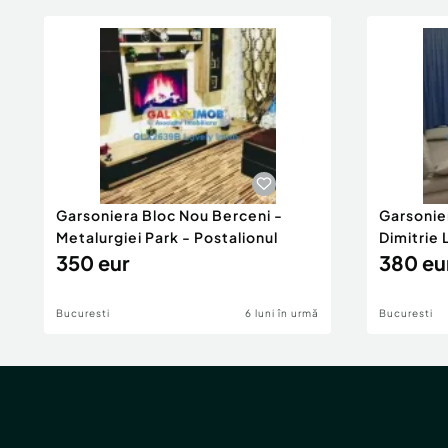
Garsoniera Bloc Nou Berceni -
Garsonie
Metalurgiei Park - Postalionul
Dimitrie
350 eur
380 eu
Bucuresti
6 luni în urmă
Bucuresti