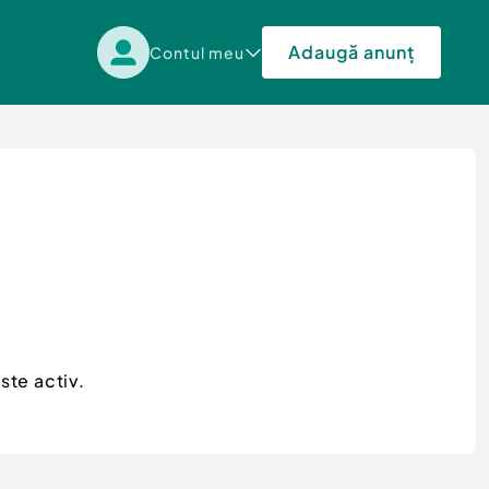
Adaugă anunț
Contul meu
ste activ.