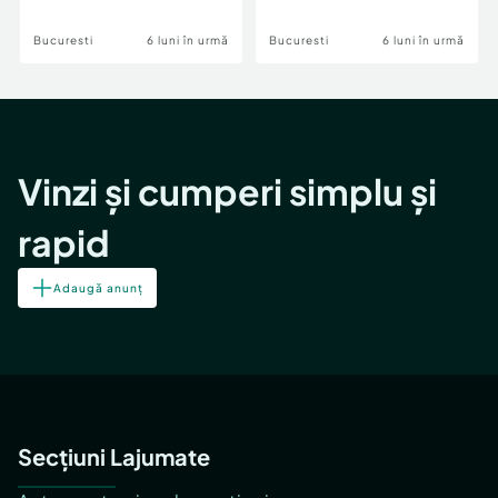
Bucuresti
6 luni în urmă
Bucuresti
6 luni în urmă
Vinzi și cumperi simplu și
rapid
Adaugă anunț
Secțiuni Lajumate