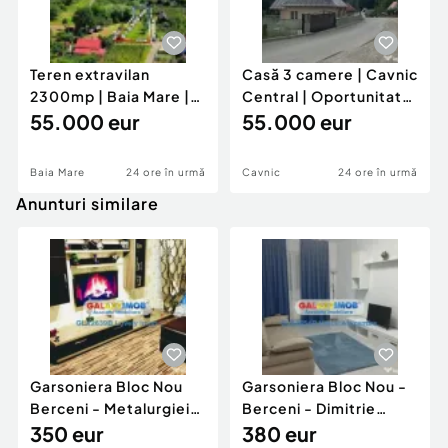
Teren extravilan
Casă 3 camere | Cavnic
2300mp | Baia Mare |
Central | Oportunitate
Valea Borcutului
55.000 eur
de investi...
55.000 eur
Baia Mare
24 ore în urmă
Cavnic
24 ore în urmă
Anunturi similare
Garsoniera Bloc Nou
Garsoniera Bloc Nou -
Berceni - Metalurgiei
Berceni - Dimitrie
Park - Postalionul
350 eur
Leonida
380 eur