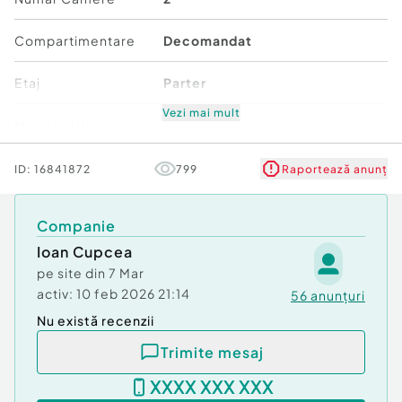
Tip imobil:
Bloc de apartamente
Număr Băi:
1
Compartimentare
Decomandat
Posibilitate parcare: Da
Nr. locuri parcare:
1
Etaj
Parter
Vezi mai mult
Mobilat/Utilat
1
Număr niveluri imobil
2
ID:
16841872
799
Raportează anunț
Stare
Bună
Companie
Ioan Cupcea
Comfort
1
pe site din
7 Mar
activ:
10 feb 2026 21:14
56
anunțuri
Nu există recenzii
Trimite mesaj
XXXX XXX XXX