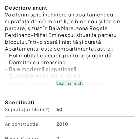
Descriere anunt
Vă oferim spre închiriere un apartament cu
suprafața de 60 mp utili, în bloc nou și loc de
parcare, situat în Baia Mare, zona Regele
Ferdinand-Mihai Eminescu, situat la parterul
blocului, într-o scară liniștită și curată.
Apartamentul este compartimentat astfel:
- Hol mobilat cu cuier, pantofar și oglindă
- Dormitor cu dreassing
- Baie modernă și spațioasă
- Bucătărie mobilată și utilată
- Leaving mobilat, cu ieșire pe balcon
Vezi mai mult
Apartamentul este îmcălzit cu centrală proprie și
calorifere, este dotat cu mașină de spălat rufe,
Specificații
A/C.
Suprafață utilă (m²)
60
Pentru mai multe informații sau pentru a programa
o vizionare, vă rog să ne contactați telefonic sau
pe whatsapp. 0751094509
An constructie
2010
Confort:
1
Numar Camere
2