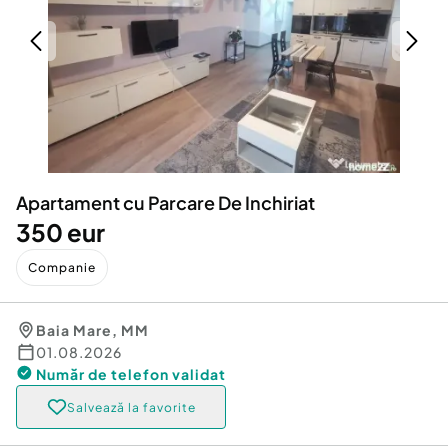
Locuri de munca
Utilaje agricole si industriale
Servicii
Piese auto si accesorii
Animale de companie
Dacia Duster
Afaceri și echipamente profesionale
Inchiriere Bunuri si Vehicule
Apartament cu Parcare De Inchiriat
350 eur
Companie
Baia Mare
,
MM
01.08.2026
Număr de telefon
validat
Salvează la favorite