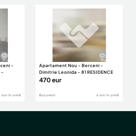
ceni -
Apartament Nou - Berceni -
 -
Dimitrie Leonida - 81 RESIDENCE
470 eur
6 luni în urmă
Bucuresti
6 luni în urmă