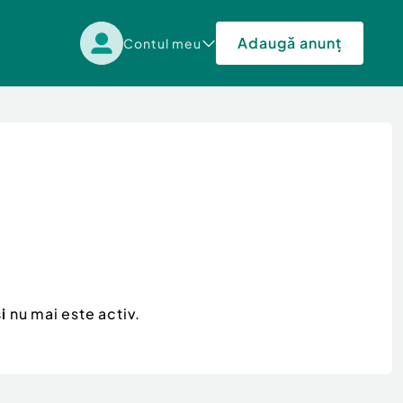
Adaugă anunț
Contul meu
i
nu mai este activ.