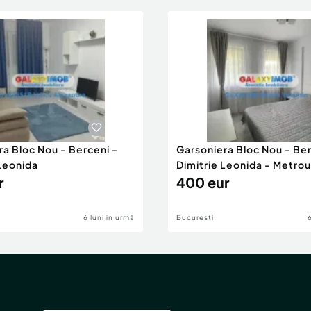
ra Bloc Nou - Berceni -
Garsoniera Bloc Nou - Ber
 Leonida
Dimitrie Leonida - Metrou
r
400 eur
6 luni în urmă
Bucuresti