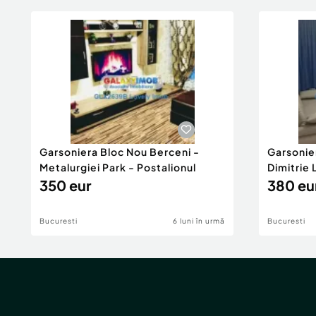
Garsoniera Bloc Nou Berceni -
Garsonie
Metalurgiei Park - Postalionul
Dimitrie
350 eur
380 eu
Bucuresti
6 luni în urmă
Bucuresti