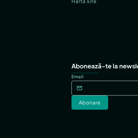
Hartă site
Abonează-te la newsl
Email
Abonare