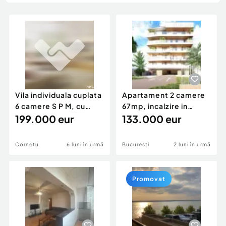
Locuri de munca
Utilaje agricole si industriale
Servicii
Piese auto si accesorii
Animale de companie
Dacia Duster
Afaceri și echipamente profesionale
Inchiriere Bunuri si Vehicule
Vila individuala cuplata
Apartament 2 camere
6 camere S P M, cu
67mp, incalzire in
incalzire pe cen
199.000 eur
pardoseala - Imobil N
133.000 eur
Cornetu
6 luni în urmă
Bucuresti
2 luni în urmă
Promovat