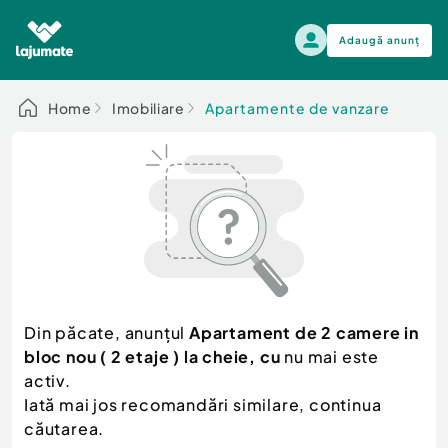
Adaugă anunț
Alege categoria
Home
Imobiliare
Apartamente de vanzare
Auto, moto si ambarcatiuni
Toate Anunturile
Auto, moto si ambarcatiuni
Imobiliare
Autoturisme
Electronice si electrocasnice
Anvelope si Jante
Casa si gradina
Alege dupa sezon
Piese auto
Scutere - ATV - UTV
Din păcate, anunțul
Apartament de 2 camere in
Mama si copilul
Autoutilitare
bloc nou ( 2 etaje ) la cheie, cu
nu mai este
Moda si frumusete
Ambarcatiuni
activ.
Sport, timp liber, arta
Iată mai jos recomandări similare, continua
Camioane - Rulote - Remorci
Agro si Industrie
căutarea.
Motociclete