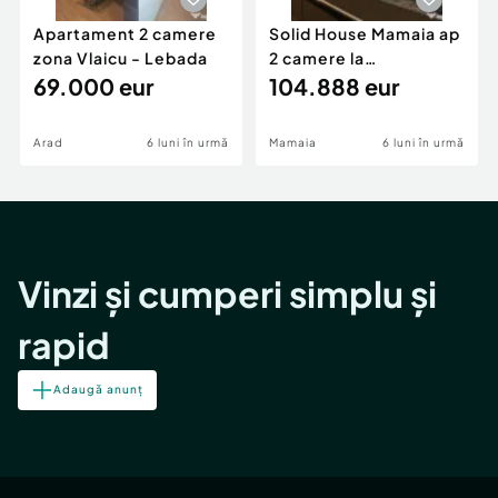
Apartament 2 camere
Solid House Mamaia ap
zona Vlaicu - Lebada
2 camere la
69.000 eur
cheie,langa Mega
104.888 eur
Image
Arad
6 luni în urmă
Mamaia
6 luni în urmă
Vinzi și cumperi simplu și
rapid
Adaugă anunț