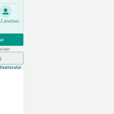
87
anunțuri
ul
alidat
j
lizatorului