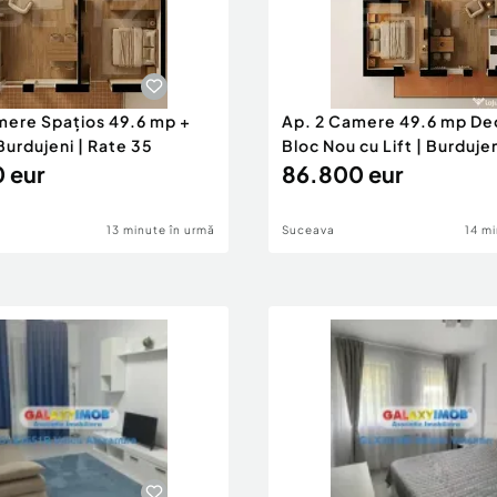
mere Spațios 49.6 mp +
Ap. 2 Camere 49.6 mp Deo
Burdujeni | Rate 35
Bloc Nou cu Lift | Burduje
 eur
86.800 eur
13 minute în urmă
Suceava
14 mi