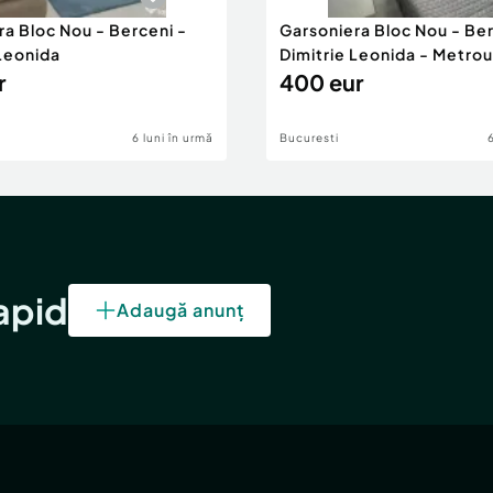
ra Bloc Nou - Berceni -
Garsoniera Bloc Nou - Ber
 Leonida
Dimitrie Leonida - Metrou
r
400 eur
6 luni în urmă
Bucuresti
rapid
Adaugă anunț