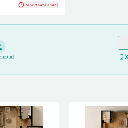
Raportează anunț
nunțuri