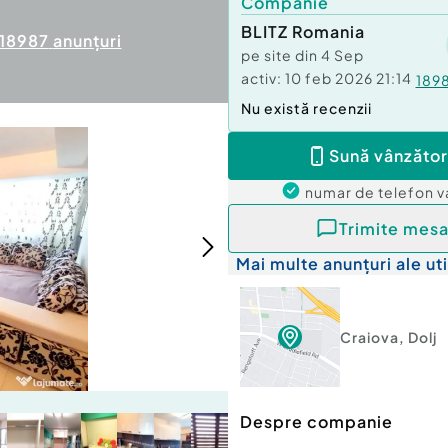
Companie
BLITZ Romania
18987
anunțuri
pe site din
4 Sep
activ:
10 feb 2026 21:14
189
Nu există recenzii
Sună vânzător
numar de telefon
v
Trimite mesa
Mai multe anunțuri ale uti
Craiova
,
Dolj
Despre companie