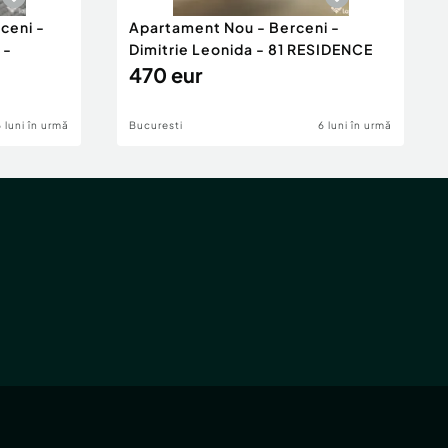
ceni -
Apartament Nou - Berceni -
 -
Dimitrie Leonida - 81 RESIDENCE
470 eur
6 luni în urmă
Bucuresti
6 luni în urmă