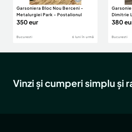
Garsoniera Bloc Nou Berceni -
Garsonie
Metalurgiei Park - Postalionul
Dimitrie
350 eur
380 eu
Bucuresti
6 luni în urmă
Bucuresti
Vinzi și cumperi simplu și 