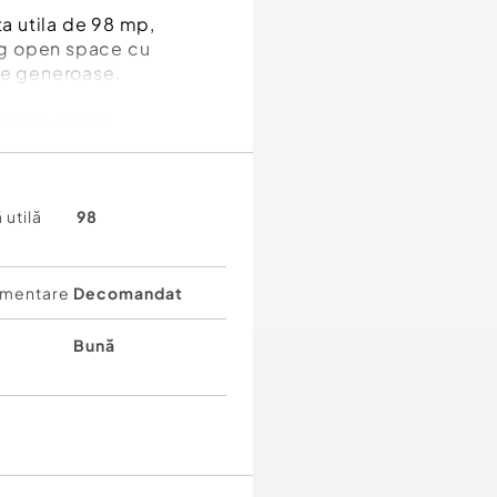
a utila de 98 mp,
ng open space cu
ne generoase.
parate de aer
alat vase, masina de
a metalica la intrare.
 utilă
98
mentare
Decomandat
Bună