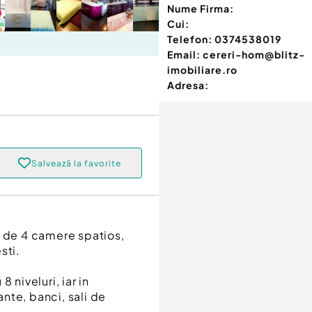
Nume Firma:
Cui:
Telefon:
0374538019
Email:
cereri-hom@blitz-
imobiliare.ro
Adresa:
Salvează la favorite
t de 4 camere spatios,
sti.
8 niveluri, iar in
nte, banci, sali de