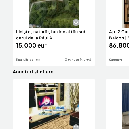
Liniște, natură și un loc al tău sub
Ap. 2 Ca
cerul de la Râul A
Balcon | 
15.000 eur
86.800
Rau Alb de Jos
13 minute în urmă
Suceava
Anunturi similare