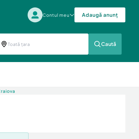
Adaugă anunț
Contul meu
Caută
Craiova