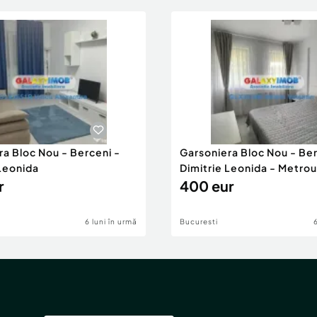
ra Bloc Nou - Berceni -
Garsoniera Bloc Nou - Ber
 Leonida
Dimitrie Leonida - Metrou
r
400 eur
6 luni în urmă
Bucuresti