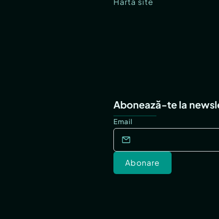
Hartă site
Abonează-te la newsl
Email
Abonare