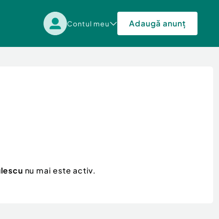
Adaugă anunț
Contul meu
ulescu
nu mai este activ.