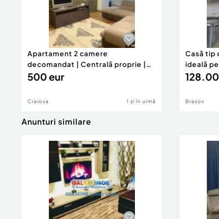
Apartament 2 camere
Casă tip 
decomandat | Centrală proprie |
ideală p
60 mp |
500 eur
128.00
Craiova
1 zi în urmă
Brasov
Anunturi similare