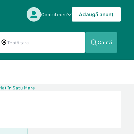
Adaugă anunț
Contul meu
Caută
iat în Satu Mare