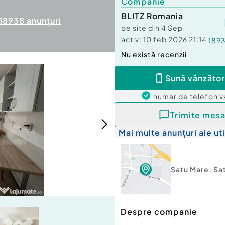
Companie
BLITZ Romania
18938
anunțuri
pe site din
4 Sep
activ:
10 feb 2026 21:14
189
Nu există recenzii
Sună vânzător
numar de telefon
v
Trimite mesa
Mai multe anunțuri ale uti
Satu Mare
,
Sa
Despre companie