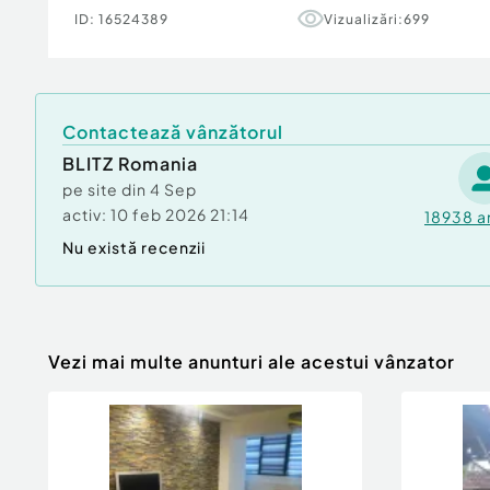
???? Contactează-ne pentru mai multe detalii
ID:
16524389
Vizualizări:
699
vizionare!
Cod ofertă / ID BLITZ: P147011
Contactează vânzătorul
Id intern: P147011
BLITZ Romania
Confort:
1
pe site din
4 Sep
Tip imobil:
Bloc de apartamente
activ:
10 feb 2026 21:14
18938
a
Număr Băi:
1
Nu există recenzii
Vezi mai multe anunturi ale acestui vânzator