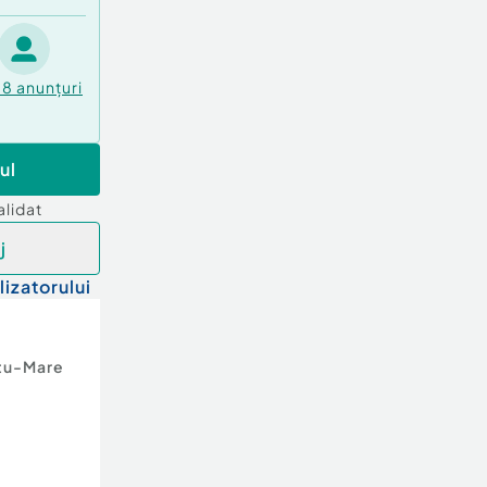
38
anunțuri
ul
alidat
j
lizatorului
tu-Mare