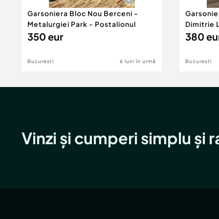
Garsoniera Bloc Nou Berceni -
Garsonie
Metalurgiei Park - Postalionul
Dimitrie
350 eur
380 eu
Bucuresti
6 luni în urmă
Bucuresti
Vinzi și cumperi simplu și 