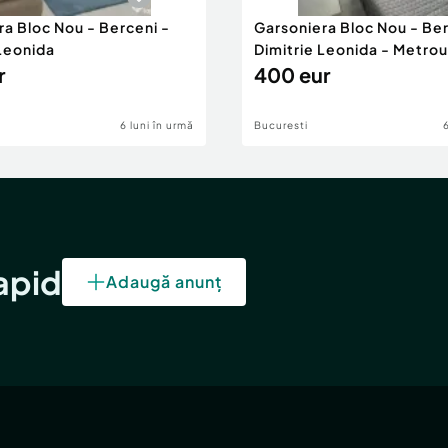
ra Bloc Nou - Berceni -
Garsoniera Bloc Nou - Ber
 Leonida
Dimitrie Leonida - Metrou
r
400 eur
6 luni în urmă
Bucuresti
rapid
Adaugă anunț