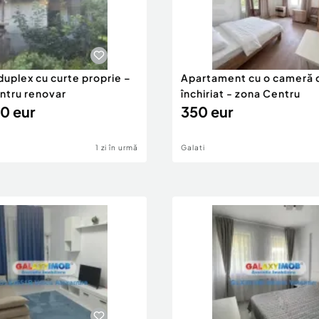
duplex cu curte proprie –
Apartament cu o cameră 
entru renovar
închiriat - zona Centru
0 eur
350 eur
1 zi în urmă
Galati