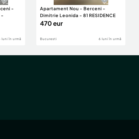
ceni -
Apartament Nou - Berceni -
 -
Dimitrie Leonida - 81 RESIDENCE
470 eur
6 luni în urmă
Bucuresti
6 luni în urmă