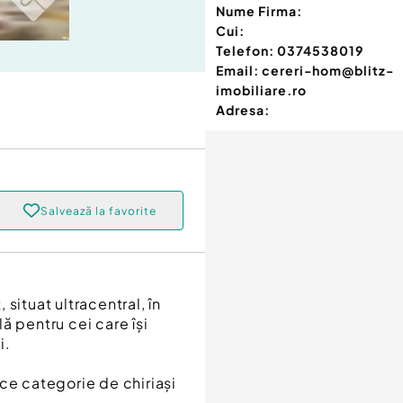
Nume Firma:
Cui:
Telefon:
0374538019
Email:
cereri-hom@blitz-
imobiliare.ro
Adresa:
Salvează la favorite
situat ultracentral, în
ă pentru cei care își
i.
rice categorie de chiriași