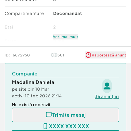
Confort:
3
Tip imobil:
Bloc de apartamente
Compartimentare
Decomandat
Număr Băi:
mai mult de 3
Posibilitate parcare: Nu
Etaj
2
Vezi mai mult
Stare
Bună
Comfort
3
ID:
16872950
301
Raportează anunț
Companie
Madalina Daniela
pe site din
10 Mar
activ:
10 feb 2026 21:14
36
anunțuri
Nu există recenzii
Trimite mesaj
XXXX XXX XXX