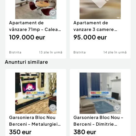
Apartament de
Apartament de
vânzare 71mp - Calea
vanzare 3 camere
Moldovei
109.000 eur
mobilat si utilat
95.000 eur
Bistrita
13 zile în urmă
Bistrita
14 zile în urmă
Anunturi similare
Garsoniera Bloc Nou
Garsoniera Bloc Nou -
Berceni - Metalurgiei
Berceni - Dimitrie
Park - Postalionul
350 eur
Leonida
380 eur