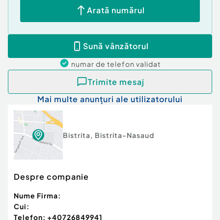
Arată numărul
Sună vânzătorul
numar de telefon
validat
Trimite mesaj
Mai multe anunțuri ale utilizatorului
Bistrita
,
Bistrita-Nasaud
Despre companie
Nume Firma:
Cui:
Telefon:
+40726849941