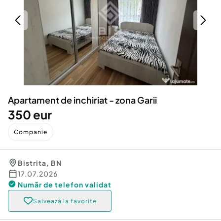
Locuri de munca
Utilaje agricole si industriale
Servicii
Piese auto si accesorii
Animale de companie
Dacia Duster
Afaceri și echipamente profesionale
Inchiriere Bunuri si Vehicule
Apartament de inchiriat - zona Garii
350 eur
Companie
Bistrita
,
BN
17.07.2026
Număr de telefon
validat
Salvează la favorite