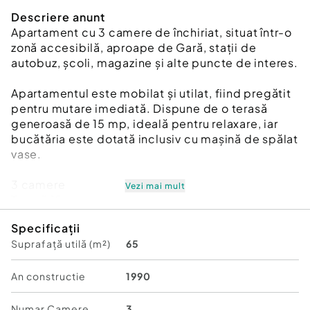
Descriere anunt
Apartament cu 3 camere de închiriat, situat într-o
zonă accesibilă, aproape de Gară, stații de
autobuz, școli, magazine și alte puncte de interes.
Apartamentul este mobilat și utilat, fiind pregătit
pentru mutare imediată. Dispune de o terasă
generoasă de 15 mp, ideală pentru relaxare, iar
bucătăria este dotată inclusiv cu mașină de spălat
vase.
3 camere
Vezi mai mult
Terasă 15 mp
Mașină de spălat vase
Specificații
Mobilat și utilat
Suprafață utilă (m²)
65
Aproape de toate facilitățile necesare
Pentru mai multe detalii sau programarea unei
An constructie
1990
vizionări, contactează Bis Imobiliare.
Numar Camere
3