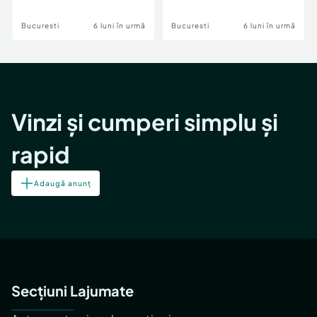
Bucuresti
6 luni în urmă
Bucuresti
6 luni în urmă
Vinzi și cumperi simplu și
rapid
Adaugă anunț
Secțiuni Lajumate