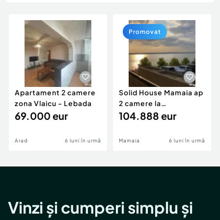
Locuri de munca
Utilaje agricole si industriale
Servicii
Piese auto si accesorii
Animale de companie
Promovat
Dacia Duster
Afaceri și echipamente profesionale
Inchiriere Bunuri si Vehicule
Apartament 2 camere
Solid House Mamaia ap
zona Vlaicu - Lebada
2 camere la
69.000 eur
cheie,langa Mega
104.888 eur
Image
Arad
6 luni în urmă
Mamaia
6 luni în urmă
Vinzi și cumperi simplu și