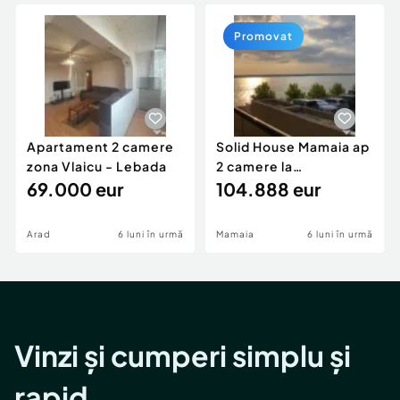
Locuri de munca
Utilaje agricole si industriale
Servicii
Piese auto si accesorii
Promovat
Animale de companie
Dacia Duster
Afaceri și echipamente profesionale
Inchiriere Bunuri si Vehicule
Apartament 2 camere
Solid House Mamaia ap
zona Vlaicu - Lebada
2 camere la
69.000 eur
cheie,langa Mega
104.888 eur
Image
Arad
6 luni în urmă
Mamaia
6 luni în urmă
Vinzi și cumperi simplu și
rapid