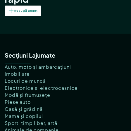
Adaugă anunț
Secțiuni Lajumate
Auto, moto și ambarcațiuni
Imobiliare
Locuri de muncă
Electronice și electrocasnice
Modă și frumusețe
Piese auto
Casă și grădină
Mama și copilul
Sport, timp liber, artă
Animale de companie