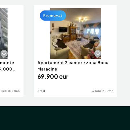
Promovat
tamente
Apartament 2 camere zona Banu
65.000
Maracine
69.900 eur
6 luni în urmă
Arad
6 luni în urmă