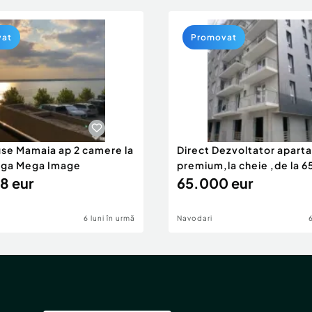
vat
Promovat
use Mamaia ap 2 camere la
Direct Dezvoltator apar
nga Mega Image
premium,la cheie ,de la 
8 eur
eur
65.000 eur
6 luni în urmă
Navodari