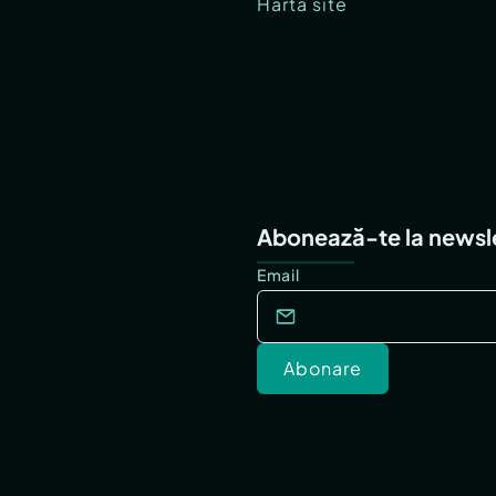
Hartă site
Abonează-te la newsl
Email
Abonare