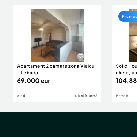
Promo
Apartament 2 camere zona Vlaicu
Solid Ho
- Lebada
cheie,la
69.000 eur
104.88
Arad
6 luni în urmă
Mamaia