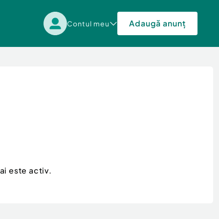
Adaugă anunț
Contul meu
i este activ.