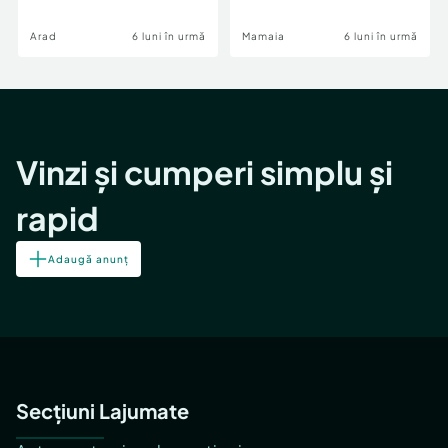
Image
Arad
6 luni în urmă
Mamaia
6 luni în urmă
Vinzi și cumperi simplu și
rapid
Adaugă anunț
Secțiuni Lajumate