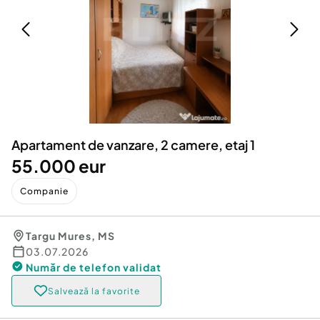
Locuri de munca
Utilaje agricole si industriale
Servicii
Piese auto si accesorii
Animale de companie
Dacia Duster
Afaceri și echipamente profesionale
Inchiriere Bunuri si Vehicule
Apartament de vanzare, 2 camere, etaj 1
55.000 eur
Companie
Targu Mures
,
MS
03.07.2026
Număr de telefon
validat
Salvează la favorite