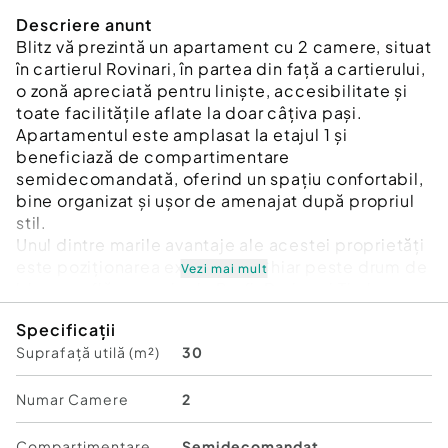
Descriere anunt
Blitz vă prezintă un apartament cu 2 camere, situat
în cartierul Rovinari, în partea din față a cartierului,
o zonă apreciată pentru liniște, accesibilitate și
toate facilitățile aflate la doar câțiva pași.
Apartamentul este amplasat la etajul 1 și
beneficiază de compartimentare
semidecomandată, oferind un spațiu confortabil,
bine organizat și ușor de amenajat după propriul
stil.
Unul dintre marile avantaje ale acestei proprietăți
este poziționarea excelentă. Chiar peste drum de
Vezi mai mult
bloc se află magazinele Profi, Darina și Timko,
astfel încât cumpărăturile zilnice sunt rapide și la
Specificații
îndemână. De asemenea, stațiile de autobuz sunt
Suprafață utilă (m²)
30
situate chiar lângă bloc, oferind acces facil către
toate zonele orașului.
Cartierul este liniștit, bine întreținut și potrivit atât
Numar Camere
2
pentru familii, cât și pentru persoane care își
doresc confort și acces rapid la principalele
Compartimentare
Semidecomandat