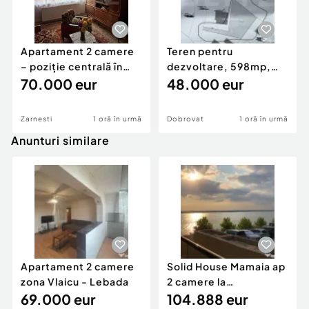
Apartament 2 camere
Teren pentru
– poziție centrală în
dezvoltare, 598mp,
Zărnești
70.000 eur
Dorobanti
48.000 eur
Zarnesti
1 oră în urmă
Dobrovat
1 oră în urmă
Anunturi similare
Apartament 2 camere
Solid House Mamaia ap
zona Vlaicu - Lebada
2 camere la
69.000 eur
cheie,langa Mega
104.888 eur