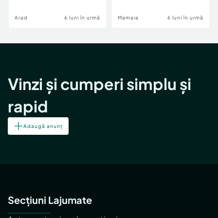
Image
Arad
6 luni în urmă
Mamaia
6 luni în urmă
Vinzi și cumperi simplu și
rapid
Adaugă anunț
Secțiuni Lajumate