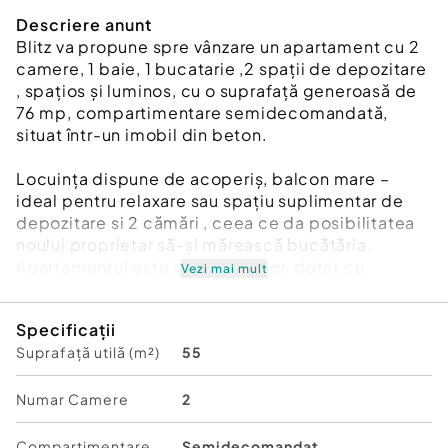
Descriere anunt
Blitz va propune spre vânzare un apartament cu 2
camere, 1 baie, 1 bucatarie ,2 spații de depozitare
, spațios și luminos, cu o suprafață generoasă de
76 mp, compartimentare semidecomandată,
situat într-un imobil din beton.
Locuința dispune de acoperiș, balcon mare –
ideal pentru relaxare sau spațiu suplimentar de
depozitare si 2 cămări , ceea ce da posibilitatea
noului proprietar să-și mărească bucătăria.
Apartamentul este izolat exterior, dotat cu
Vezi mai mult
geamuri termopan, ușă metalică la intrare,
convector pentru încălzire și interfon. Se vinde
Specificații
mobilat și utilat, exact ca în poze.
Suprafață utilă (m²)
55
Necesită renovare, oferind astfel posibilitatea
amenajării după propriul gust. Casa scării este
Numar Camere
2
curată și bine întreținută.
Compartimentare
Semidecomandat