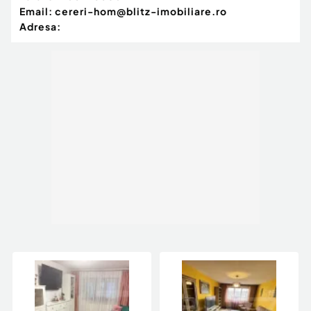
Email:
cereri-hom@blitz-imobiliare.ro
Adresa: