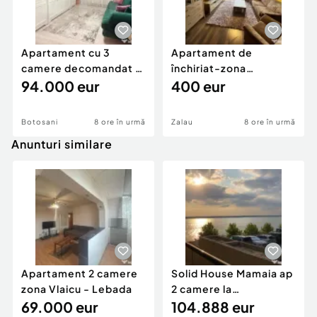
Apartament cu 3
Apartament de
camere decomandat -
închiriat-zona
renovat - Bucovina -
94.000 eur
ultracentrală
400 eur
Par
Botosani
8 ore în urmă
Zalau
8 ore în urmă
Anunturi similare
Apartament 2 camere
Solid House Mamaia ap
zona Vlaicu - Lebada
2 camere la
69.000 eur
cheie,langa Mega
104.888 eur