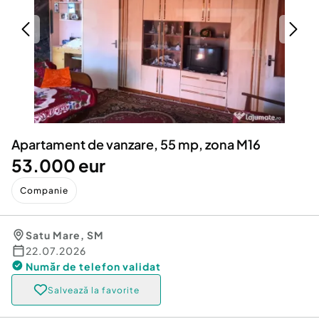
Locuri de munca
Utilaje agricole si industriale
Servicii
Piese auto si accesorii
Animale de companie
Dacia Duster
Afaceri și echipamente profesionale
Inchiriere Bunuri si Vehicule
Apartament de vanzare, 55 mp, zona M16
53.000 eur
Companie
Satu Mare
,
SM
22.07.2026
Număr de telefon
validat
Salvează la favorite