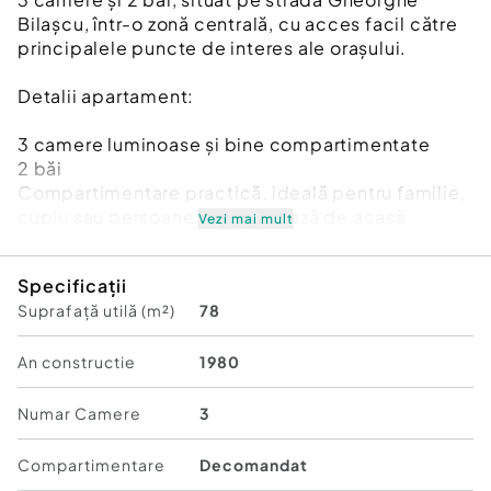
Bilașcu, într-o zonă centrală, cu acces facil către
principalele puncte de interes ale orașului.
Detalii apartament:
3 camere luminoase și bine compartimentate
2 băi
Compartimentare practică, ideală pentru familie,
cuplu sau persoane care lucrează de acasă
Vezi mai mult
Situat într-o zonă liniștită, dar foarte aproape de
centru
Specificații
Acces rapid la mijloace de transport, magazine,
Suprafață utilă (m²)
78
restaurante și alte facilități
Disponibil începând cu luna iulie.
An constructie
1980
Pentru mai multe informații și programarea unei
Numar Camere
3
vizionări, vă rog să mă contactați.
Compartimentare
Decomandat
Confort:
1