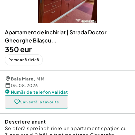
Locuri de munca
Utilaje agricole si industriale
Servicii
Piese auto si accesorii
Animale de companie
Dacia Duster
Afaceri și echipamente profesionale
Apartament de inchiriat | Strada Doctor
Inchiriere Bunuri si Vehicule
Gheorghe Bilașcu...
350 eur
Persoană fizică
Baia Mare
,
MM
05.08.2026
Număr de telefon
validat
Salvează la favorite
Descriere anunt
Se oferă spre închiriere un apartament spațios cu
3 camere și 2 băi, situat pe strada Gheorghe