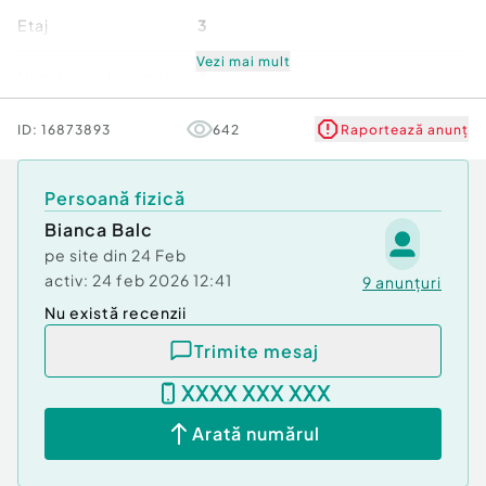
Tip imobil:
Bloc de apartamente
Etaj
3
Număr Băi:
2
Posibilitate parcare: Nu
Vezi mai mult
Număr niveluri imobil
3
Stare
Bună
ID:
16873893
642
Raportează anunț
Comfort
1
Persoană fizică
Bianca Balc
pe site din
24 Feb
activ:
24 feb 2026 12:41
9
anunțuri
Nu există recenzii
Trimite mesaj
XXXX XXX XXX
Arată numărul