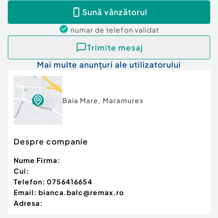
Sună vânzătorul
numar de telefon
validat
Trimite mesaj
Mai multe anunțuri ale utilizatorului
Baia Mare
,
Maramures
Despre companie
Nume Firma:
Cui:
Telefon:
0756416654
Email:
bianca.balc@remax.ro
Adresa: