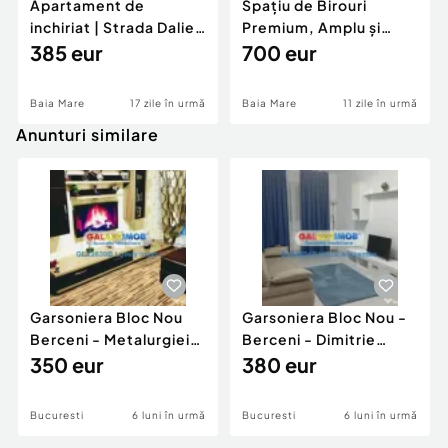
Apartament de
Spațiu de Birouri
inchiriat | Strada Daliei,
Premium, Amplu și
Baia Mare
385 eur
Luminos, Ultracentral
700 eur
Baia Mare
17 zile în urmă
Baia Mare
11 zile în urmă
Anunturi similare
Garsoniera Bloc Nou
Garsoniera Bloc Nou -
Berceni - Metalurgiei
Berceni - Dimitrie
Park - Postalionul
350 eur
Leonida
380 eur
Bucuresti
6 luni în urmă
Bucuresti
6 luni în urmă