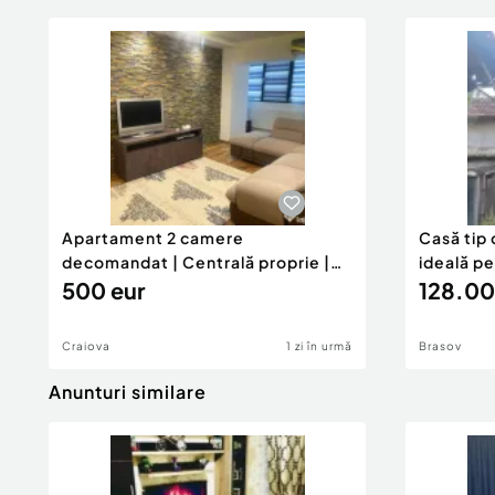
Apartament 2 camere
Casă tip 
decomandat | Centrală proprie |
ideală p
60 mp |
500 eur
128.00
Craiova
1 zi în urmă
Brasov
Anunturi similare