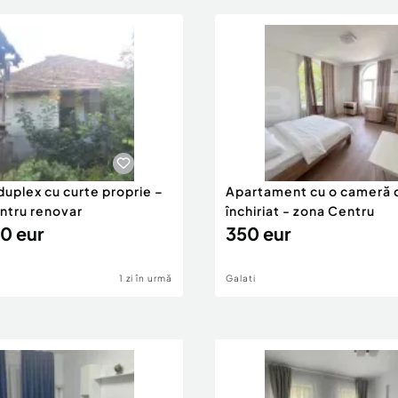
duplex cu curte proprie –
Apartament cu o cameră 
entru renovar
închiriat - zona Centru
0 eur
350 eur
1 zi în urmă
Galati