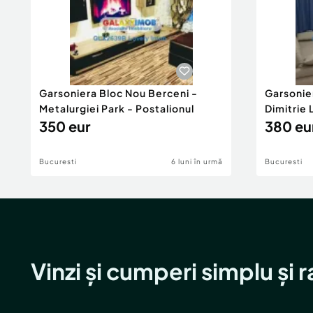
Garsoniera Bloc Nou Berceni -
Garsonie
Metalurgiei Park - Postalionul
Dimitrie
350 eur
380 eu
Bucuresti
6 luni în urmă
Bucuresti
Vinzi și cumperi simplu și 