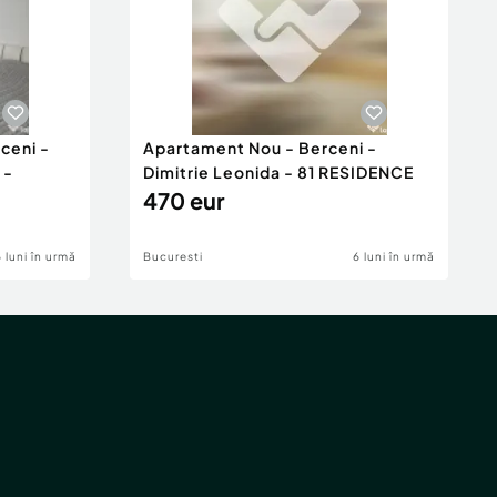
ceni -
Apartament Nou - Berceni -
 -
Dimitrie Leonida - 81 RESIDENCE
470 eur
6 luni în urmă
Bucuresti
6 luni în urmă