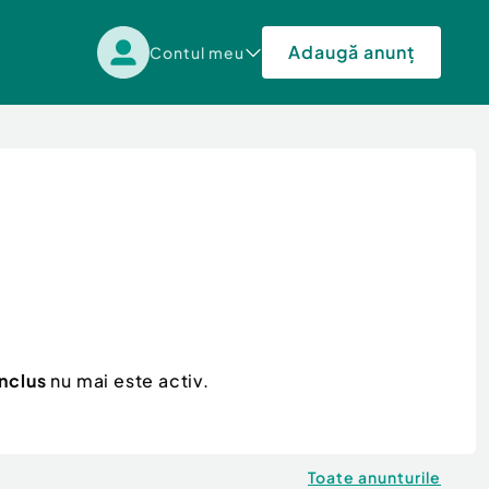
Adaugă anunț
Contul meu
nclus
nu mai este activ.
Toate anunturile