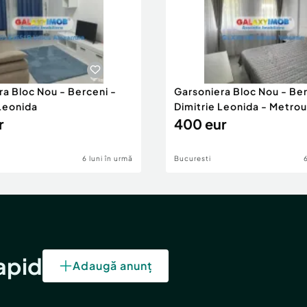
ra Bloc Nou - Berceni -
Garsoniera Bloc Nou - Ber
 Leonida
Dimitrie Leonida - Metrou
r
400 eur
6 luni în urmă
Bucuresti
rapid
Adaugă anunț