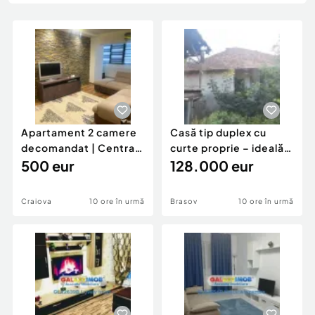
Locuri de munca
Utilaje agricole si industriale
Servicii
Piese auto si accesorii
Animale de companie
Dacia Duster
Afaceri și echipamente profesionale
Inchiriere Bunuri si Vehicule
Apartament 2 camere
Casă tip duplex cu
decomandat | Centrală
curte proprie – ideală
proprie | 60 mp |
500 eur
pentru renovar
128.000 eur
Craiova
10 ore în urmă
Brasov
10 ore în urmă