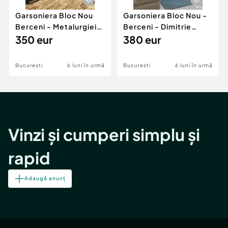
Garsoniera Bloc Nou
Garsoniera Bloc Nou -
Berceni - Metalurgiei
Berceni - Dimitrie
Park - Postalionul
350 eur
Leonida
380 eur
Bucuresti
6 luni în urmă
Bucuresti
6 luni în urmă
Vinzi și cumperi simplu și
rapid
Adaugă anunț