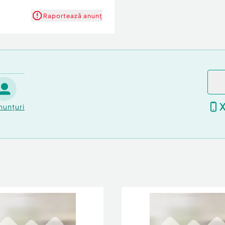
Raportează anunț
nunțuri