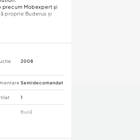
op precum Mobexpert și
lă proprie Buderus și
rne și loc de parcare în
securizat, cu pază.
iseleff, Parcul
uctie
2008
u precum Colegiul
mentare
Semidecomandat
tilat
1
Bună