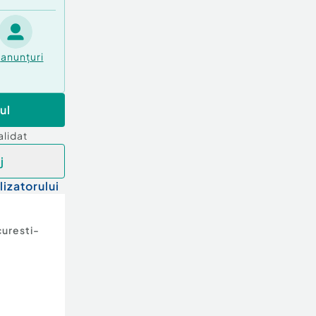
anunțuri
ul
alidat
j
lizatorului
uresti-