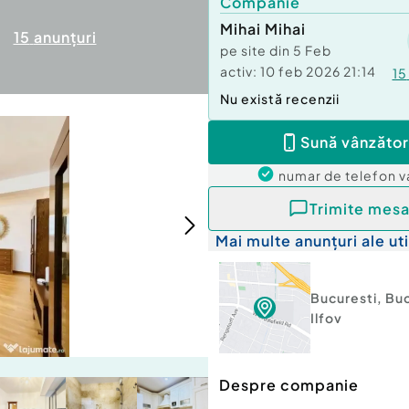
Companie
Mihai Mihai
15
anunțuri
pe site din
5 Feb
activ:
10 feb 2026 21:14
15
Nu există recenzii
Sună vânzător
numar de telefon
v
Trimite mesa
Mai multe anunțuri ale uti
Bucuresti
,
Buc
Ilfov
Despre companie