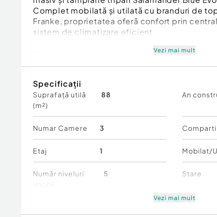
Complet mobilată și utilată cu branduri de t
Franke, proprietatea oferă confort prin centra
sistem de climatizare eficient.
Vezi mai mult
Dispune de 2 dormitoare spațioase, 2 băi mode
garaj subteran – un avantaj rar în zonă. Imobil 
Specificații
Localizare excelentă, la câțiva pași de Parcul K
Suprafață utilă
88
An constr
Herăstrău, precum și de instituții de prestigi
(m²)
Național Tudor Vianu.
Cod proprietate P10992.
Numar Camere
3
Comparti
Id intern: P10992
Etaj
1
Mobilat/U
Confort:
1
Număr niveluri
5
Stare
Tip imobil:
Bloc de apartamente
imobil
Număr Băi:
2
Vezi mai mult
Comfort
1