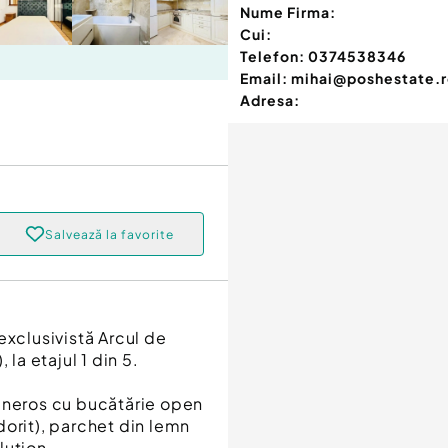
Nume Firma:
Cui:
Telefon:
0374538346
Email:
mihai@poshestate.
Adresa:
Salvează la favorite
exclusivistă Arcul de
la etajul 1 din 5.
generos cu bucătărie open
dorit), parchet din lemn
lution.