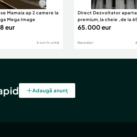
use Mamaia ap 2 camere la
Direct Dezvoltator apar
nga Mega Image
premium,la cheie ,de la 
8 eur
eur
65.000 eur
6 luni în urmă
Navodari
rapid
Adaugă anunț