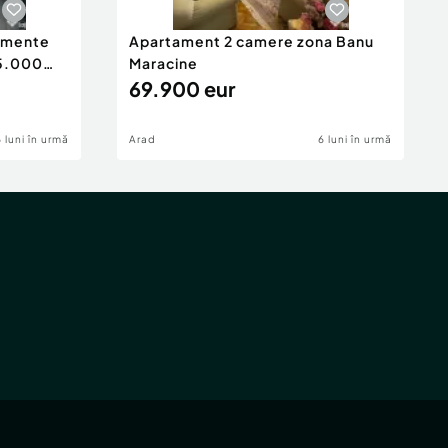
tamente
Apartament 2 camere zona Banu
65.000
Maracine
69.900 eur
6 luni în urmă
Arad
6 luni în urmă