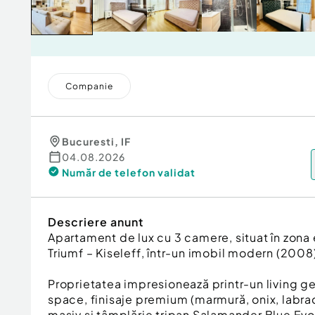
Companie
Bucuresti
,
IF
04.08.2026
Număr de telefon
validat
Descriere anunt
Apartament de lux cu 3 camere, situat în zona 
Triumf – Kiseleff, într-un imobil modern (2008), 
Proprietatea impresionează printr-un living 
space, finisaje premium (marmură, onix, labra
masiv și tâmplărie tripan Salamander Blue Evo