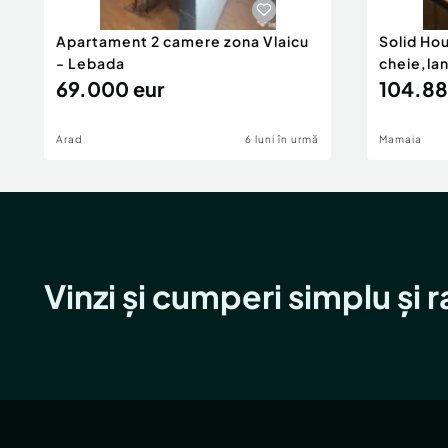
Apartament 2 camere zona Vlaicu
Solid Ho
- Lebada
cheie,la
69.000 eur
104.88
Arad
6 luni în urmă
Mamaia
Vinzi și cumperi simplu și 