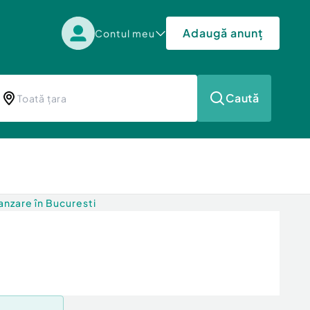
Adaugă anunț
Contul meu
Caută
nzare în Bucuresti