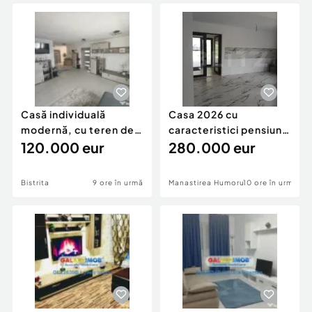
Locuri de munca
Utilaje agricole si industriale
Servicii
Piese auto si accesorii
Animale de companie
Dacia Duster
Afaceri și echipamente profesionale
Inchiriere Bunuri si Vehicule
Casă individuală
Casa 2026 cu
modernă, cu teren de
caracteristici pensiune
1.356 mp – la doa
120.000 eur
280k
280.000 eur
Bistrita
9 ore în urmă
Manastirea Humorului
10 ore în urmă