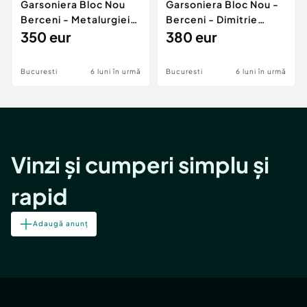
Garsoniera Bloc Nou
Garsoniera Bloc Nou -
Berceni - Metalurgiei
Berceni - Dimitrie
Park - Postalionul
350 eur
Leonida
380 eur
Bucuresti
6 luni în urmă
Bucuresti
6 luni în urmă
Vinzi și cumperi simplu și
rapid
Adaugă anunț