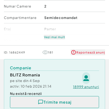
Confort:
1
Numar Camere
2
Tip imobil:
Bloc de apartamente
Număr Băi:
1
Compartimentare
Semidecomandat
Etaj
Parter
Vezi mai mult
Mobilat/Utilat
2
Număr niveluri imobil
2
ID:
16862449
181
Raportează anunț
Stare
Bună
Companie
BLITZ Romania
Comfort
1
pe site din
4 Sep
activ:
10 feb 2026 21:14
18999
anunțuri
Nu există recenzii
Trimite mesaj