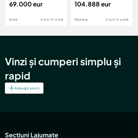
69.000 eur
cheie,langa Mega
104.888 eur
Image
Arad
6 luni în urmă
Mamaia
6 luni în urmă
Vinzi și cumperi simplu și
rapid
Adaugă anunț
Secțiuni Lajumate