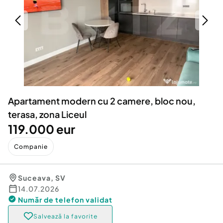
Locuri de munca
Utilaje agricole si industriale
Servicii
Piese auto si accesorii
Animale de companie
Dacia Duster
Afaceri și echipamente profesionale
Inchiriere Bunuri si Vehicule
Apartament modern cu 2 camere, bloc nou,
terasa, zona Liceul
119.000 eur
Companie
Suceava
,
SV
14.07.2026
Număr de telefon
validat
Salvează la favorite