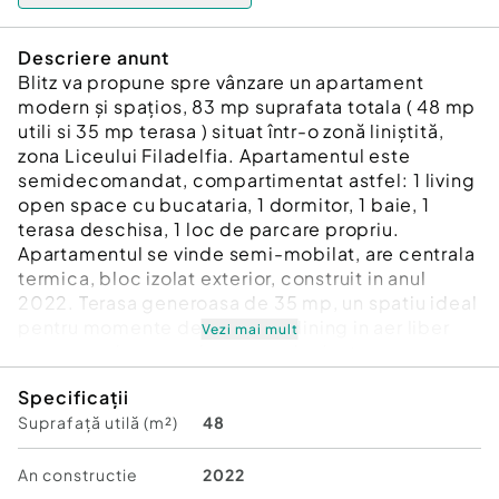
Descriere anunt
Blitz va propune spre vânzare un apartament
modern și spațios, 83 mp suprafata totala ( 48 mp
utili si 35 mp terasa ) situat într-o zonă liniștită,
zona Liceului Filadelfia. Apartamentul este
semidecomandat, compartimentat astfel: ⁠1 living
open space cu bucataria, 1 dormitor, ⁠1 baie, 1
terasa deschisa, ⁠1 loc de parcare propriu.
Apartamentul se vinde semi-mobilat, are centrala
termica, bloc izolat exterior, construit in anul
2022. Terasa generoasa de 35 mp, un spatiu ideal
pentru momente de relaxare, dining in aer liber
Vezi mai mult
sau amenajarea unei zone verzi private.
Pentru mai multe detalii sau pentru a programa o
Specificații
vizionare, contactati-ne.
Suprafață utilă (m²)
48
Cod ofertă / ID BLITZ: P172504
Id intern: P172504
An constructie
2022