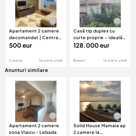
Apartament 2 camere
Casă tip duplex cu
decomandat | Centrală
curte proprie – ideală
proprie | 60 mp |
500 eur
pentru renovar
128.000 eur
Craiova
16 ore în urmă
Brasov
16 ore în urmă
Anunturi similare
Apartament 2 camere
Solid House Mamaia ap
zona Vlaicu - Lebada
2 camere la