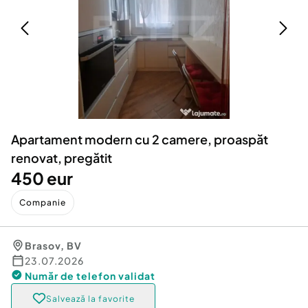
Locuri de munca
Utilaje agricole si industriale
Servicii
Piese auto si accesorii
Animale de companie
Dacia Duster
Afaceri și echipamente profesionale
Inchiriere Bunuri si Vehicule
Apartament modern cu 2 camere, proaspăt
renovat, pregătit
450 eur
Companie
Brasov
,
BV
23.07.2026
Număr de telefon
validat
Salvează la favorite