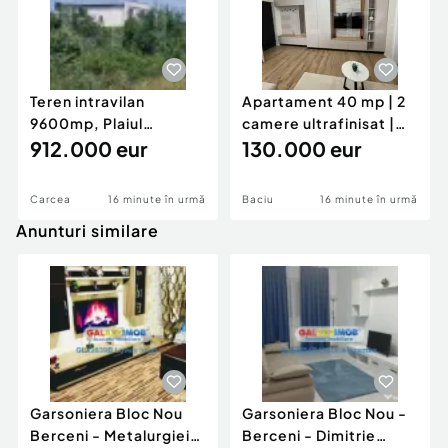
Teren intravilan
Apartament 40 mp | 2
9600mp, Plaiul
camere ultrafinisat |
Vulcanesti, OMV
912.000 eur
complet mobilat |
130.000 eur
Carcea
16 minute în urmă
Baciu
16 minute în urmă
Anunturi similare
Garsoniera Bloc Nou
Garsoniera Bloc Nou -
Berceni - Metalurgiei
Berceni - Dimitrie