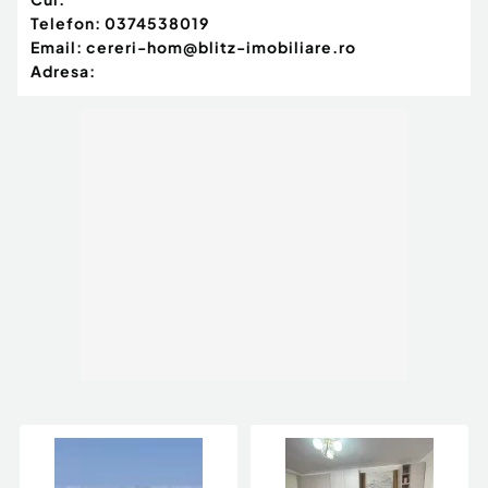
Telefon:
0374538019
Email:
cereri-hom@blitz-imobiliare.ro
Adresa: