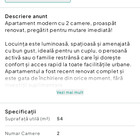
Descriere anunt
Apartament modern cu 2 camere, proaspăt
renovat, pregătit pentru mutare imediată!
Locuința este luminoasă, spațioasă și amenajată
cu bun gust, ideală pentru un cuplu, o persoană
activă sau o familie restrânsă care își dorește
confort și acces rapid la toate facilitățile urbane.
Apartamentul a fost recent renovat complet și
este gata de închiriere din orice moment, fără
investiții suplimentare.
Vezi mai mult
Zona este excelentă, având tot ce ai nevoie la
doar câțiva pași:
Specificații
Suprafață utilă (m²)
54
Lidl la 1 minut distanță
Mega Image în apropiere
Școli și grădinițe
Numar Camere
2
Bănci, farmacii și clinici