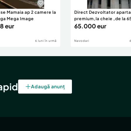
use Mamaia ap 2 camere la
Direct Dezvoltator apar
nga Mega Image
premium,la cheie ,de la 
8 eur
eur
65.000 eur
6 luni în urmă
Navodari
rapid
Adaugă anunț