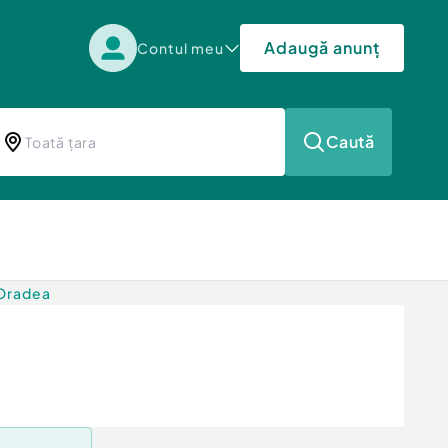
Adaugă anunț
Contul meu
Caută
 Oradea