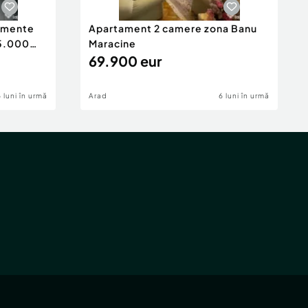
tamente
Apartament 2 camere zona Banu
65.000
Maracine
69.900 eur
6 luni în urmă
Arad
6 luni în urmă