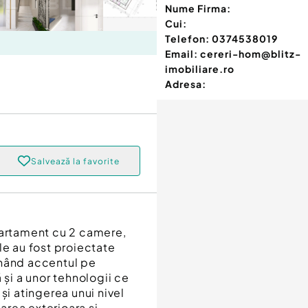
Nume Firma:
Cui:
Telefon:
0374538019
Email:
cereri-hom@blitz-
imobiliare.ro
Adresa:
Salvează la favorite
partament cu 2 camere,
iile au fost proiectate
unând accentul pe
 și a unor tehnologii ce
și atingerea unui nivel
larea exterioara si