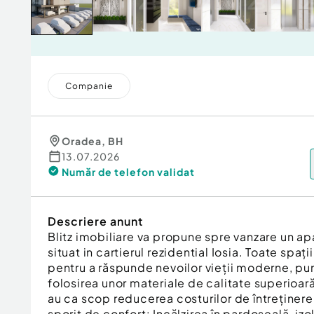
Companie
Oradea
,
BH
13.07.2026
Număr de telefon
validat
Descriere anunt
Blitz imobiliare va propune spre vanzare un a
situat in cartierul rezidential Iosia. Toate spaț
pentru a răspunde nevoilor vieții moderne, p
folosirea unor materiale de calitate superioară
au ca scop reducerea costurilor de întreținere 
sporit de confort: Incălzirea în pardoseală, izo