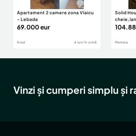
Apartament 2 camere zona Vlaicu
Solid Ho
- Lebada
cheie,la
69.000 eur
104.88
Arad
6 luni în urmă
Mamaia
Vinzi și cumperi simplu și 