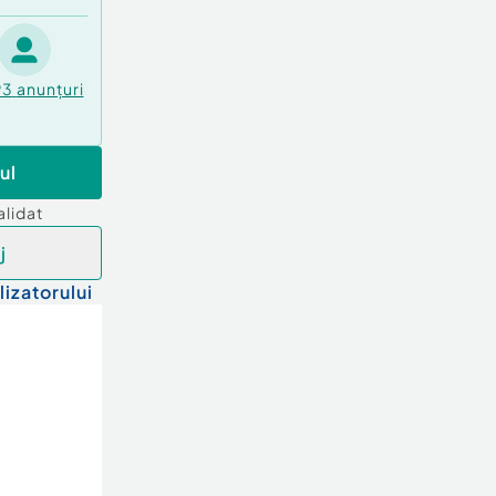
93
anunțuri
ul
alidat
j
lizatorului