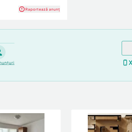
ce un plus de vigoare şi
Raportează anunț
nunțuri