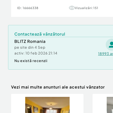
Cu o arhitectură modernă, acest ansamblu adu
ID:
16666338
Vizualizări:
151
dinamism într-o zonă liniștită și exclusivistă.
Cod ofertă / ID BLITZ: P155118
Id intern: P155118
Confort:
1
Contactează vânzătorul
Tip imobil:
Bloc de apartamente
BLITZ Romania
Număr Băi:
1
pe site din
4 Sep
activ:
10 feb 2026 21:14
18993
a
Nu există recenzii
Vezi mai multe anunturi ale acestui vânzator