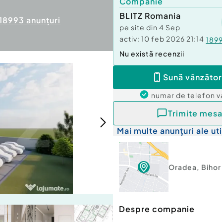
Companie
BLITZ Romania
18993
anunțuri
pe site din
4 Sep
activ:
10 feb 2026 21:14
189
Nu există recenzii
Sună vânzător
numar de telefon
v
Trimite mesa
Mai multe anunțuri ale uti
Oradea
,
Bihor
Despre companie