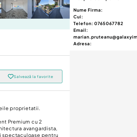
Nume Firma:
Cui:
Telefon:
0765067782
Email:
marian.pruteanu@galaxyi
Adresa:
Salvează la favorite
ile proprietatii.
ent Premium cu 2
hitectura avangardista,
tati spectaculoase pentru