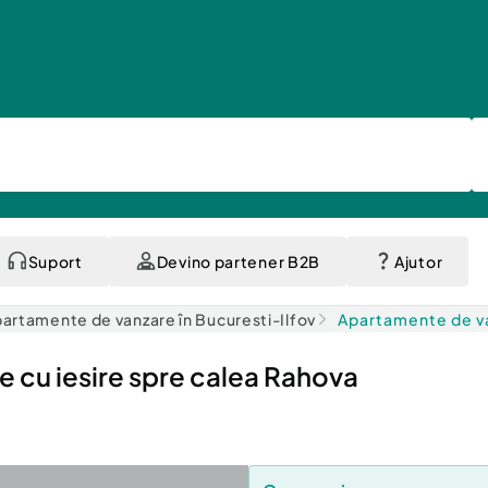
Suport
Devino partener B2B
Ajutor
artamente de vanzare în Bucuresti-Ilfov
Apartamente de va
cu iesire spre calea Rahova