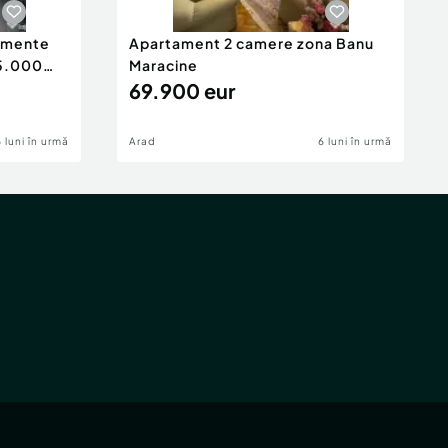
tamente
Apartament 2 camere zona Banu
65.000
Maracine
69.900 eur
6 luni în urmă
Arad
6 luni în urmă