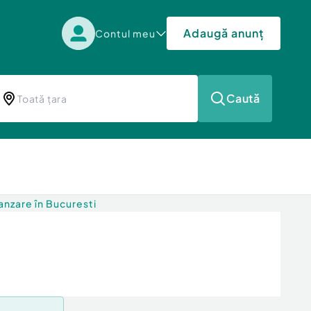
Adaugă anunț
Contul meu
Caută
nzare în Bucuresti