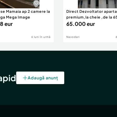
use Mamaia ap 2 camere la
Direct Dezvoltator apar
nga Mega Image
premium,la cheie ,de la 
8 eur
eur
65.000 eur
6 luni în urmă
Navodari
rapid
Adaugă anunț