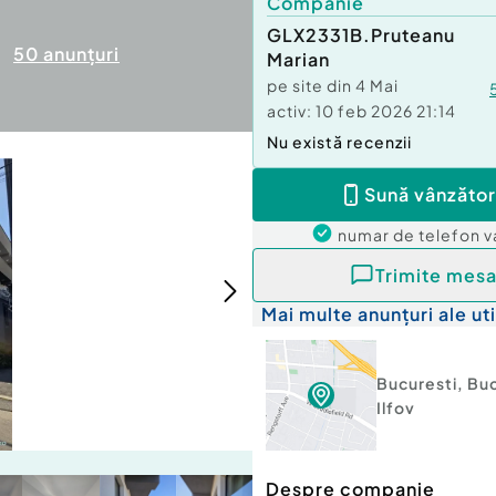
Companie
GLX2331B.Pruteanu
50
anunțuri
Marian
pe site din
4 Mai
activ:
10 feb 2026 21:14
Nu există recenzii
Sună vânzător
numar de telefon
v
Trimite mesa
Mai multe anunțuri ale uti
Bucuresti
,
Buc
Ilfov
Despre companie