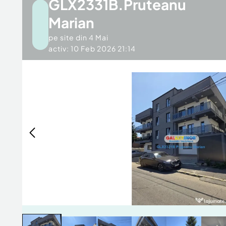
GLX2331B.Pruteanu
Marian
pe site din
4 Mai
activ: 10 Feb 2026 21:14