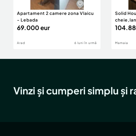
Consumul de energie primara:
Indicele de emisii echivalent CO2:
Apartament 2 camere zona Vlaicu
Solid Ho
Consum de energie din surse regenerabile:
- Lebada
cheie,la
69.000 eur
104.88
Confort:
1
Tip imobil:
Bloc de apartamente
Arad
Număr Băi:
1
6 luni în urmă
Mamaia
Vinzi și cumperi simplu și 