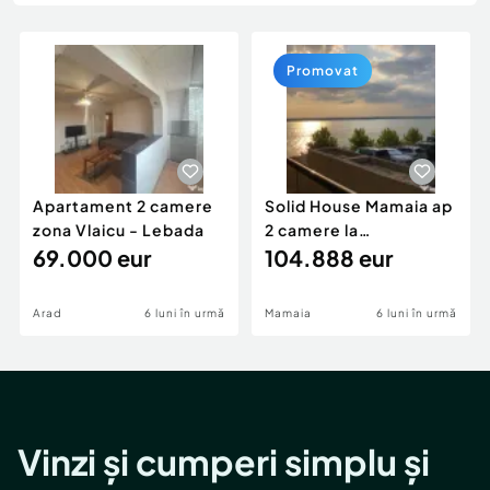
Locuri de munca
Utilaje agricole si industriale
Servicii
Piese auto si accesorii
Animale de companie
Promovat
Dacia Duster
Afaceri și echipamente profesionale
Inchiriere Bunuri si Vehicule
Apartament 2 camere
Solid House Mamaia ap
zona Vlaicu - Lebada
2 camere la
69.000 eur
cheie,langa Mega
104.888 eur
Image
Arad
6 luni în urmă
Mamaia
6 luni în urmă
Vinzi și cumperi simplu și