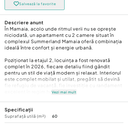
Salvează la favorite
Descriere anunt
În Mamaia, acolo unde ritmul verii nu se oprește
niciodată, un apartament cu 2 camere situat în
complexul Summerland Mamaia oferă combinația
ideală între confort și energie urbană.
Poziționat la etajul 2, locuința a fost renovată
complet în 2026, fiecare detaliu fiind gândit
pentru un stil de viață modern și relaxat. Interiorul
este complet mobilat și utilat, pregătit să devină
fie refugiu de vacanță, fie investiție cu randament
excelent în regim hotelier.
Vezi mai mult
Lumina naturală pătrunde generos în fiecare
Specificații
încăpere, iar vederea laterală către mare adaugă
Suprafață utilă (m²)
60
acel plus de atmosferă care transformă fiecare
dimineață într-un moment special. Apropierea de