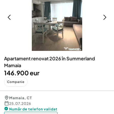
Locuri de munca
Utilaje agricole si industriale
Servicii
Piese auto si accesorii
Animale de companie
Dacia Duster
Afaceri și echipamente profesionale
Inchiriere Bunuri si Vehicule
Apartament renovat 2026 în Summerland
Mamaia
146.900 eur
Companie
Mamaia
,
CT
25.07.2026
Număr de telefon
validat