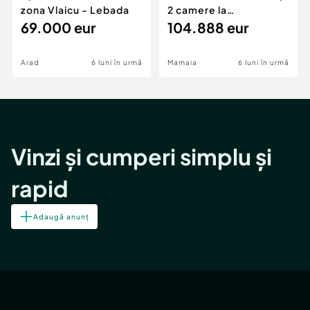
zona Vlaicu - Lebada
2 camere la
69.000 eur
cheie,langa Mega
104.888 eur
Image
Arad
6 luni în urmă
Mamaia
6 luni în urmă
Vinzi și cumperi simplu și
rapid
Adaugă anunț