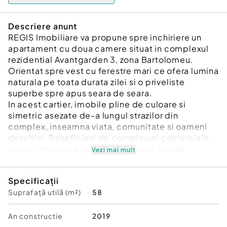
Descriere anunt
REGIS Imobiliare va propune spre inchiriere un
apartament cu doua camere situat in complexul
rezidential Avantgarden 3, zona Bartolomeu.
Orientat spre vest cu ferestre mari ce ofera lumina
naturala pe toata durata zilei si o priveliste
superbe spre apus seara de seara.
In acest cartier, imobile pline de culoare si
simetric asezate de-a lungul strazilor din
complex, inseamna viata, comunitate si oameni
deschisi. Beneficiezi de complexuri comerciale
chiar in imediata apropiere: Mall La Strada,
Vezi mai mult
Carrefour, Penny, Lidl, farmacii si banci. In incinta
cartierului ai acces facil catre o arie larga de
Specificații
servicii: medic de familie, cabinet stomatologic,
Suprafață utilă (m²)
58
salon de coafura, agentie de turism sau cabinet
psihologic, mijloace de transport in comun.
Locurile de joaca, parcurile, zonele de recreere si
An constructie
2019
spatiile verzi reprezinta 60% din suprafata