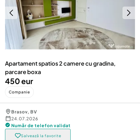
Locuri de munca
Utilaje agricole si industriale
Servicii
Piese auto si accesorii
Animale de companie
Dacia Duster
Afaceri și echipamente profesionale
Inchiriere Bunuri si Vehicule
Apartament spatios 2 camere cu gradina,
parcare boxa
450 eur
Companie
Brasov
,
BV
24.07.2026
Număr de telefon
validat
Salvează la favorite