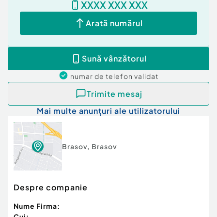
XXXX XXX XXX
- frgider
- televizoare;
Arată numărul
- complet mobilat;
- complet utilat;
- loc de parcare
Sună vânzătorul
- boxa la subsol
Comision: 50% TVA. ID intern: 7094.
numar de telefon
validat
Confort:
lux
Trimite mesaj
Tip imobil:
Bloc de apartamente
Mai multe anunțuri ale utilizatorului
Număr Băi:
1
Posibilitate parcare: Da
Nr. locuri parcare:
1
Brasov
,
Brasov
Despre companie
Nume Firma:
Cui: