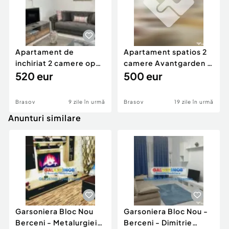
Apartament de
Apartament spatios 2
inchiriat 2 camere open
camere Avantgarden 3
space Coresi ( KASPER
520 eur
Brasov
500 eur
Brasov
9 zile în urmă
Brasov
19 zile în urmă
Anunturi similare
Garsoniera Bloc Nou
Garsoniera Bloc Nou -
Berceni - Metalurgiei
Berceni - Dimitrie