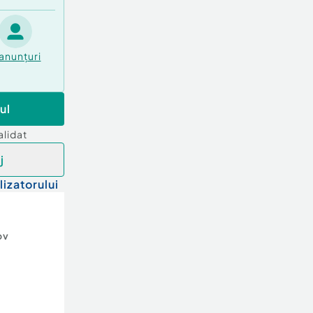
anunțuri
ul
alidat
j
lizatorului
ov