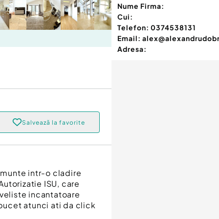
Nume Firma:
Cui:
Telefon:
0374538131
Email:
alex@alexandrudobr
Adresa:
Salvează la favorite
 munte intr-o cladire
 Autorizatie ISU, care
veliste incantatoare
bucet atunci ati da click