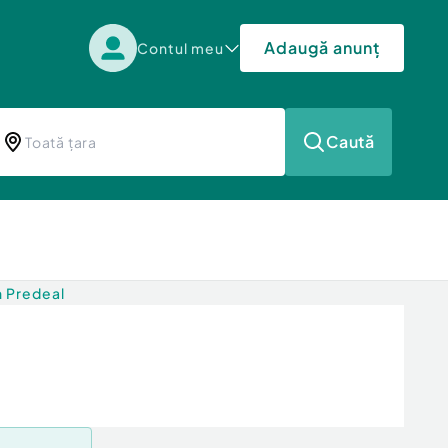
Adaugă anunț
Contul meu
Caută
n Predeal