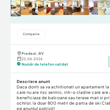
Companie
Predeal
,
BV
22.06.2026
Număr de telefon
validat
Descriere anunt
Daca doriti sa va achiitionati un apartament la
care nu are risc seimic, intr-o cladire care are
beneficiaza de balcoane sau terase mari si pri
ochilor, la doar 800 metri de partia de ski Cla
pe anuntul potrivit!