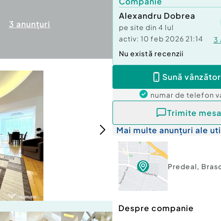
Companie
Alexandru Dobrea
3
anunțuri
pe site din
4 Iul
activ:
10 feb 2026 21:14
3
Nu există recenzii
Sună vânzător
numar de telefon
v
Trimite mesa
Mai multe anunțuri ale uti
Predeal
,
Bras
Despre companie