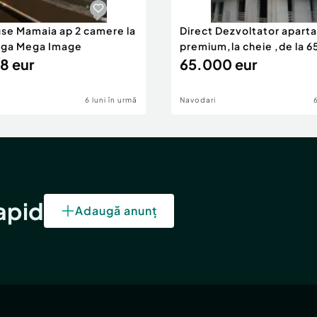
use Mamaia ap 2 camere la
Direct Dezvoltator apar
nga Mega Image
premium,la cheie ,de la 
8 eur
eur
65.000 eur
6 luni în urmă
Navodari
rapid
Adaugă anunț