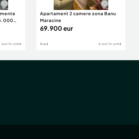
tamente
Apartament 2 camere zona Banu
65.000
Maracine
69.900 eur
6 luni în urmă
Arad
6 luni în urmă