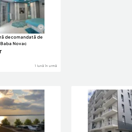
ră decomandată de
, Baba Novac
r
1 lună în urmă