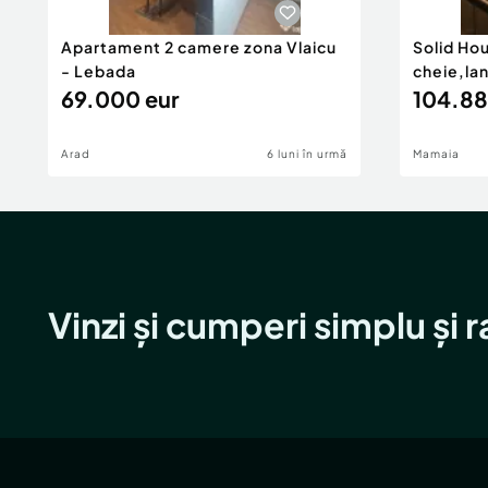
Apartament 2 camere zona Vlaicu
Solid Ho
- Lebada
cheie,la
69.000 eur
104.88
Arad
6 luni în urmă
Mamaia
Vinzi și cumperi simplu și 