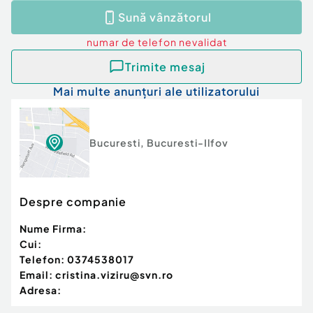
doresc o locuinИ›Дѓ вЂћready to moveвЂќ ce
Sună vânzătorul
reflectДѓ un stil de viaИ›Дѓ premium.
numar de telefon
nevalidat
Disponibil imediat, pentru clienИ›i care
apreciazДѓ calitatea, discreИ›ia И™i
Trimite mesaj
poziИ›ionarea de top. ...
Mai multe anunțuri ale utilizatorului
Confort:
1
Tip imobil:
Bloc de apartamente
Număr Băi:
3
Bucuresti
,
Bucuresti-Ilfov
Comision cumpărător:
3%
Posibilitate parcare: Da
Nr. locuri parcare:
2
Despre companie
Nume Firma:
Cui:
Telefon:
0374538017
Email:
cristina.viziru@svn.ro
Adresa: