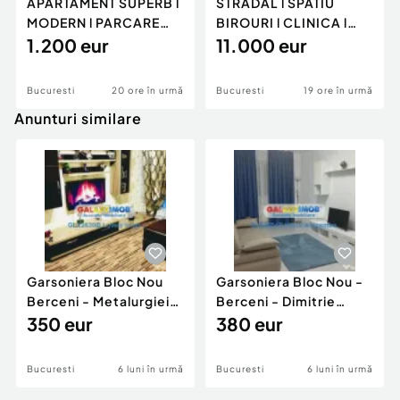
APARTAMENT SUPERB l
STRADAL l SPATIU
MODERN l PARCARE
BIROURI l CLINICA l
SUBTERANA l TERASA
1.200 eur
CURTE l CALEA
11.000 eur
l...
GRVITE...
Bucuresti
20 ore în urmă
Bucuresti
19 ore în urmă
Anunturi similare
Garsoniera Bloc Nou
Garsoniera Bloc Nou -
Berceni - Metalurgiei
Berceni - Dimitrie
Park - Postalionul
350 eur
Leonida
380 eur
Bucuresti
6 luni în urmă
Bucuresti
6 luni în urmă