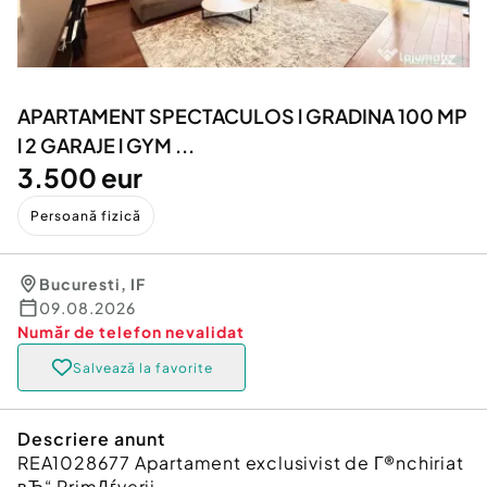
Locuri de munca
Utilaje agricole si industriale
Servicii
Piese auto si accesorii
Animale de companie
Dacia Duster
Afaceri și echipamente profesionale
APARTAMENT SPECTACULOS l GRADINA 100 MP
Inchiriere Bunuri si Vehicule
l 2 GARAJE l GYM ...
3.500 eur
Persoană fizică
Bucuresti
,
IF
09.08.2026
Număr de telefon
nevalidat
Salvează la favorite
Descriere anunt
REA1028677 Apartament exclusivist de Г®nchiriat
вЂ“ PrimДѓverii