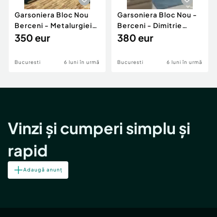
Garsoniera Bloc Nou
Garsoniera Bloc Nou -
Berceni - Metalurgiei
Berceni - Dimitrie
Park - Postalionul
350 eur
Leonida
380 eur
Bucuresti
6 luni în urmă
Bucuresti
6 luni în urmă
Vinzi și cumperi simplu și
rapid
Adaugă anunț