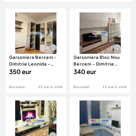
Locuri de munca
Utilaje agricole si industriale
Servicii
Piese auto si accesorii
Animale de companie
Dacia Duster
Afaceri și echipamente profesionale
Inchiriere Bunuri si Vehicule
Garsoniera Berceni -
Garsoniera Bloc Nou
Dimitrie Leonida -
Berceni - Dimitrie
Curte - Parcare - Ca
350 eur
Leonida - La Strada M
340 eur
Bucuresti
23 ore în urmă
Bucuresti
23 ore în urmă