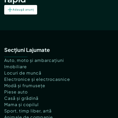
Adaugă anunț
Secțiuni Lajumate
Auto, moto și ambarcațiuni
Imobiliare
Locuri de muncă
Electronice și electrocasnice
Modă și frumusețe
Piese auto
Casă și grădină
Mama și copilul
Sport, timp liber, artă
Animale de companie