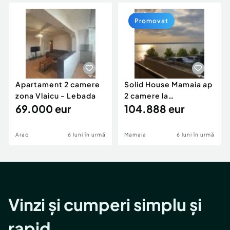
Locuri de munca
Utilaje agricole si industriale
Servicii
Piese auto si accesorii
Promovat
Animale de companie
Dacia Duster
Afaceri și echipamente profesionale
Inchiriere Bunuri si Vehicule
Apartament 2 camere
Solid House Mamaia ap
zona Vlaicu - Lebada
2 camere la
69.000 eur
cheie,langa Mega
104.888 eur
Image
Arad
6 luni în urmă
Mamaia
6 luni în urmă
Vinzi și cumperi simplu și
rapid