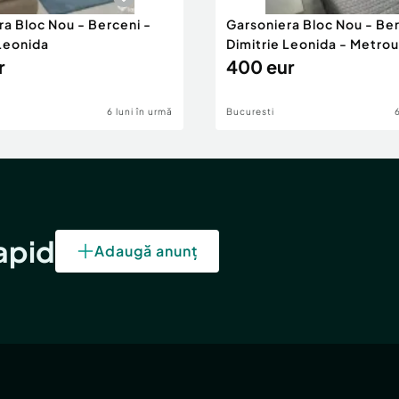
ra Bloc Nou - Berceni -
Garsoniera Bloc Nou - Ber
 Leonida
Dimitrie Leonida - Metrou
r
400 eur
6 luni în urmă
Bucuresti
rapid
Adaugă anunț