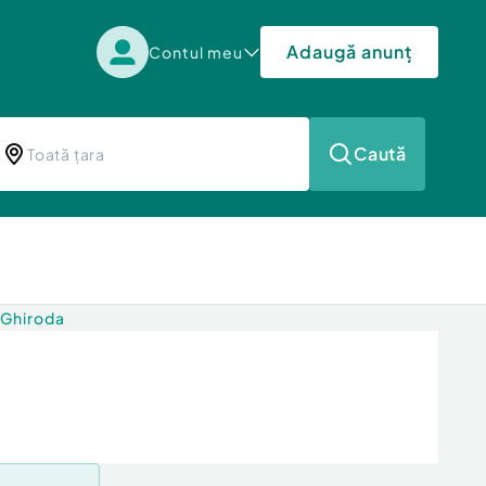
Adaugă anunț
Contul meu
Caută
 Ghiroda