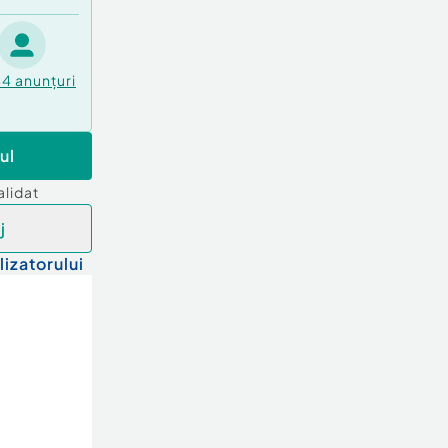
44
anunțuri
ul
alidat
j
lizatorului