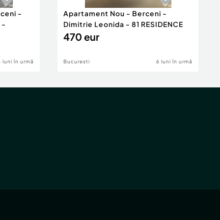
ceni -
Apartament Nou - Berceni -
 -
Dimitrie Leonida - 81 RESIDENCE
470 eur
6 luni în urmă
Bucuresti
6 luni în urmă