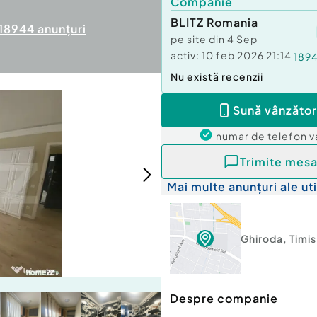
Companie
BLITZ Romania
18944
anunțuri
pe site din
4 Sep
activ:
10 feb 2026 21:14
189
Nu există recenzii
Sună vânzător
numar de telefon
v
Trimite mesa
Mai multe anunțuri ale uti
Ghiroda
,
Timis
Despre companie