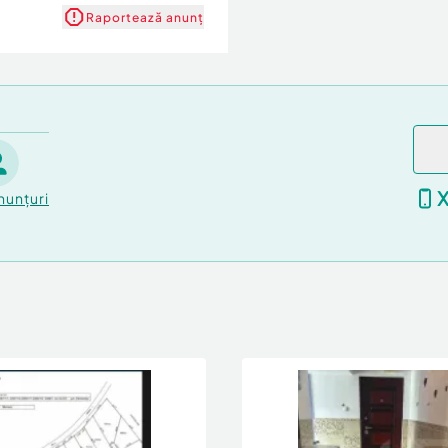
Raportează anunț
nunțuri