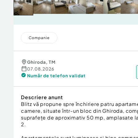
Companie
Ghiroda
,
TM
07.08.2026
Număr de telefon
validat
Descriere anunt
Blitz vă propune spre închiriere patru apart
camere, situate într-un bloc din Ghiroda, com
suprafețe de aproximativ 50 mp, amplasate la pa
2.
Apartamentele sunt luminoase și bine compar