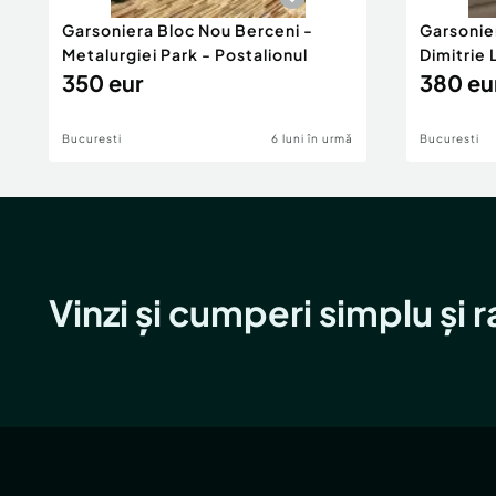
Garsoniera Bloc Nou Berceni -
Garsonie
Metalurgiei Park - Postalionul
Dimitrie
350 eur
380 eu
Bucuresti
6 luni în urmă
Bucuresti
Vinzi și cumperi simplu și 