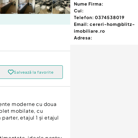
Nume Firma:
Cui:
Telefon:
0374538019
Email:
cereri-hom@blitz-
imobiliare.ro
Adresa:
Salvează la favorite
amente moderne cu doua
plet mobilate, cu
rter, etajul 1 și etajul
timentate, ideale pentru