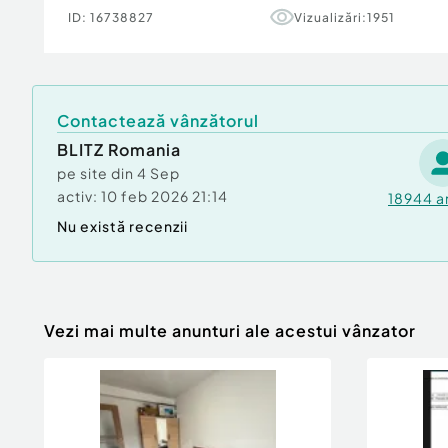
Număr Băi:
1
ID:
16738827
Vizualizări:
1951
Contactează vânzătorul
BLITZ Romania
pe site din
4 Sep
activ:
10 feb 2026 21:14
18944
a
Nu există recenzii
Vezi mai multe anunturi ale acestui vânzator