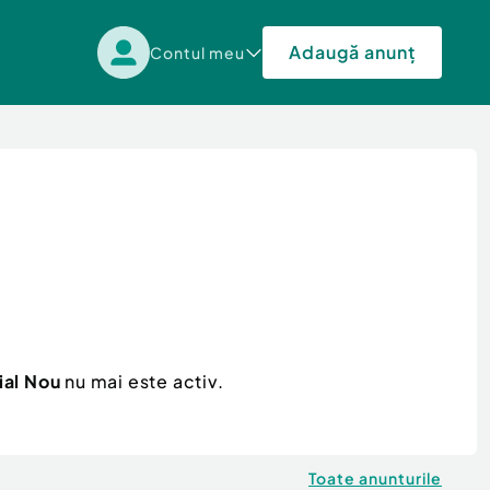
Adaugă anunț
Contul meu
ial Nou
nu mai este activ.
Toate anunturile