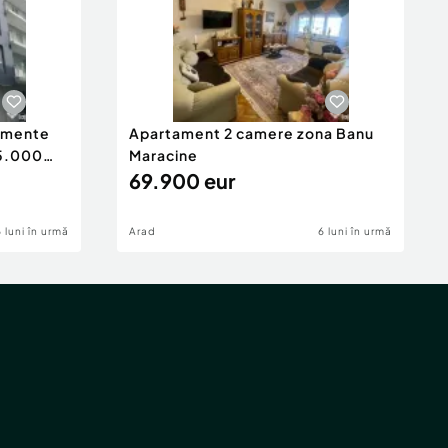
tamente
Apartament 2 camere zona Banu
65.000
Maracine
69.900 eur
6 luni în urmă
Arad
6 luni în urmă