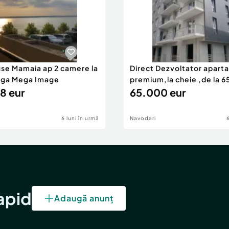
use Mamaia ap 2 camere la
Direct Dezvoltator apar
nga Mega Image
premium,la cheie ,de la 
8 eur
eur
65.000 eur
6 luni în urmă
Navodari
rapid
Adaugă anunț