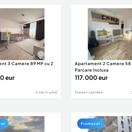
nt 3 Camere 89 MP cu 2
Apartament 2 Camere 58
Parcare Inclusa
0 eur
117.000 eur
2 zile în urmă
Popesti Leordeni
vat
Promovat