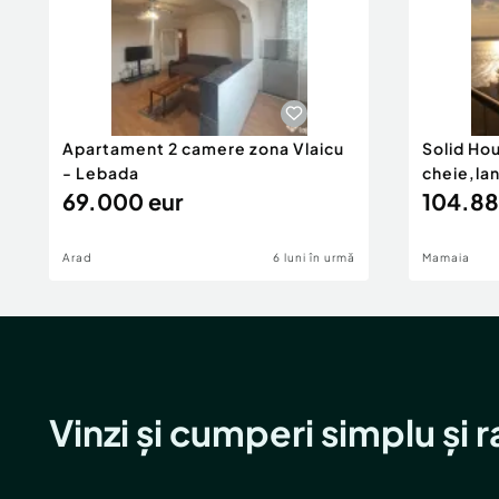
Apartament 2 camere zona Vlaicu
Solid Ho
- Lebada
cheie,la
69.000 eur
104.88
Arad
6 luni în urmă
Mamaia
Vinzi și cumperi simplu și 