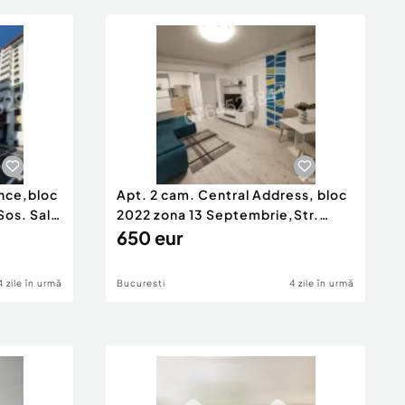
nce,bloc
Apt. 2 cam. Central Address, bloc
os. Salaj
2022 zona 13 Septembrie,Str.
Nasaud
650 eur
4 zile în urmă
Bucuresti
4 zile în urmă