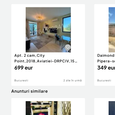
Apt. 2 cam,City
Daimond 
Point,2018,Aviatiei-DRPCIV,15
Pipera-s
min. metrou Aurel Vlaicu
699 eur
Matei Ba
349 eu
Bucuresti
2 zile în urmă
Bucuresti
Anunturi similare