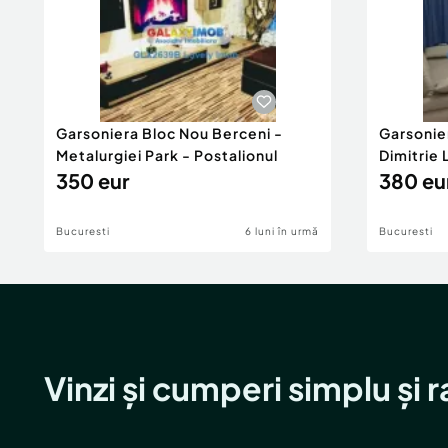
Garsoniera Bloc Nou Berceni -
Garsonie
Metalurgiei Park - Postalionul
Dimitrie
350 eur
380 eu
Bucuresti
6 luni în urmă
Bucuresti
Vinzi și cumperi simplu și 