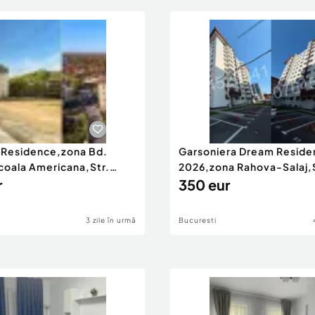
Residence,zona Bd.
Garsoniera Dream Reside
coala Americana,Str.
2026,zona Rahova-Salaj,S
sarab
r
341
350 eur
3 zile în urmă
Bucuresti