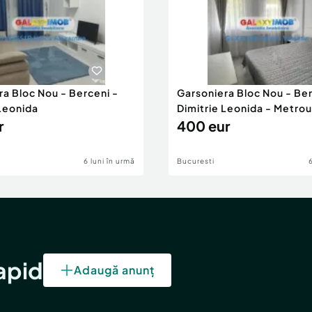
ra Bloc Nou - Berceni -
Garsoniera Bloc Nou - Ber
 Leonida
Dimitrie Leonida - Metrou
r
400 eur
6 luni în urmă
Bucuresti
rapid
Adaugă anunț