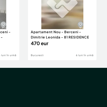
ceni -
Apartament Nou - Berceni -
 -
Dimitrie Leonida - 81 RESIDENCE
470 eur
6 luni în urmă
Bucuresti
6 luni în urmă