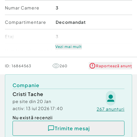
Numar Camere
3
Se accepta credit bancar! Ne angajam sa va
oferim consultanta imobiliara si financiara pe
Compartimentare
Decomandat
toata durata procesului de tranzactie. Mai multe
detalii telefonic!
Etaj
3
Confort:
1
Vezi mai mult
Număr niveluri imobil
4
Tip imobil:
Bloc de apartamente
Număr Băi:
2
Stare
Bună
ID:
16864563
260
Raportează anunț
Comfort
1
Companie
Cristi Tache
pe site din
20 Jan
activ:
13 iul 2026 17:40
267
anunțuri
Nu există recenzii
Trimite mesaj