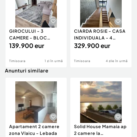
GIROCULUI - 3
CIARDA ROSIE - CASA
CAMERE - BLOC
INDIVIDUALA - 4
IZOLAT - RENOVAT - 2
139.900 eur
CAMERE - 3 BAI -
329.900 eur
BAI - ETAJ
PANOURI
Timisoara
1 zi în urmă
Timisoara
4 zile în urmă
Anunturi similare
Apartament 2 camere
Solid House Mamaia ap
zona Vlaicu - Lebada
2 camere la