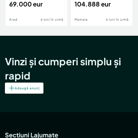
69.000 eur
cheie,langa Mega
104.888 eur
Image
Arad
6 luni în urmă
Mamaia
6 luni în urmă
Vinzi și cumperi simplu și
rapid
Adaugă anunț
Secțiuni Lajumate