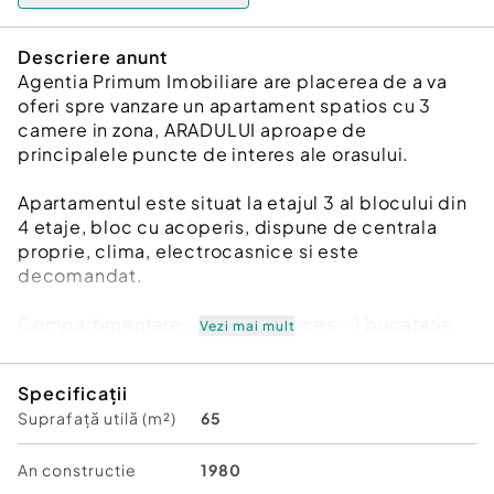
Descriere anunt
Agentia Primum Imobiliare are placerea de a va
oferi spre vanzare un apartament spatios cu 3
camere in zona, ARADULUI aproape de
principalele puncte de interes ale orasului.
Apartamentul este situat la etajul 3 al blocului din
4 etaje, bloc cu acoperis, dispune de centrala
proprie, clima, electrocasnice si este
decomandat.
Compartimentare: - 1 hol de acces - 1 bucatarie
Vezi mai mult
mobilata - 1 debara - 1 living mobilat - 2
dormitoare mobilate - 2 bai - 2 balcoane.
Specificații
Suprafață utilă (m²)
65
Apartamentul se vinde mobilat si utilat.
Informatiile cu caracter tehnic ne sunt furnizate
An constructie
1980
de catre proprietar.