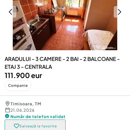
Locuri de munca
Utilaje agricole si industriale
Servicii
Piese auto si accesorii
Animale de companie
Dacia Duster
Afaceri și echipamente profesionale
Inchiriere Bunuri si Vehicule
ARADULUI - 3 CAMERE - 2 BAI - 2 BALCOANE -
ETAJ 3 - CENTRALA
111.900 eur
Companie
Timisoara
,
TM
21.06.2026
Număr de telefon
validat
Salvează la favorite