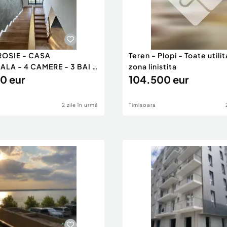
ROSIE - CASA
Teren - Plopi - Toate utilit
ALA - 4 CAMERE - 3 BAI -
zona linistita
I
0 eur
104.500 eur
2 zile în urmă
Timisoara