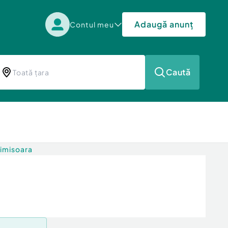
Adaugă anunț
Contul meu
Caută
Timisoara