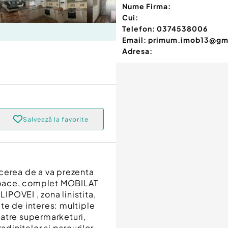
Nume Firma:
Cui:
Telefon:
0374538006
Email:
primum.imob13@gm
Adresa:
Salvează la favorite
cerea de a va prezenta
space, complet MOBILAT
LIPOVEI , zona linistita,
te de interes: multiple
catre supermarketuri,
adinitelor si parcurilor.