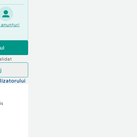
anunțuri
ul
alidat
j
lizatorului
is