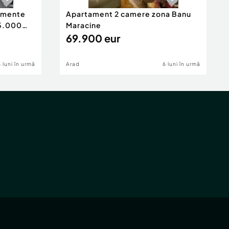
tamente
Apartament 2 camere zona Banu
65.000
Maracine
69.900 eur
6 luni în urmă
Arad
6 luni în urmă