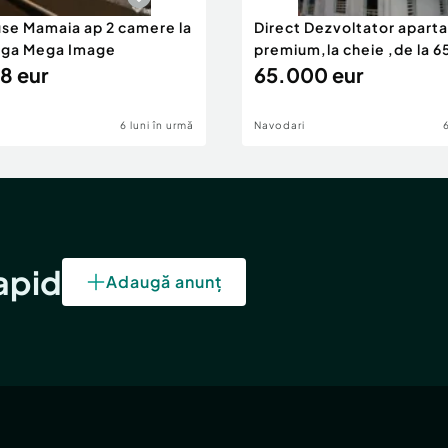
use Mamaia ap 2 camere la
Direct Dezvoltator apar
nga Mega Image
premium,la cheie ,de la 
8 eur
eur
65.000 eur
6 luni în urmă
Navodari
rapid
Adaugă anunț