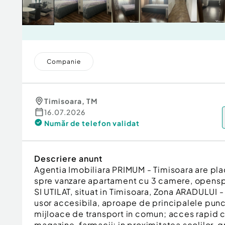
Companie
Timisoara
,
TM
16.07.2026
Număr de telefon
validat
Descriere anunt
Agentia Imobiliara PRIMUM - Timisoara are pla
spre vanzare apartament cu 3 camere, open
SI UTILAT, situat in Timisoara, Zona ARADULUI - 
usor accesibila, aproape de principalele punc
mijloace de transport in comun; acces rapid 
magazine, farmacii; in proximitatea scolilor, gr