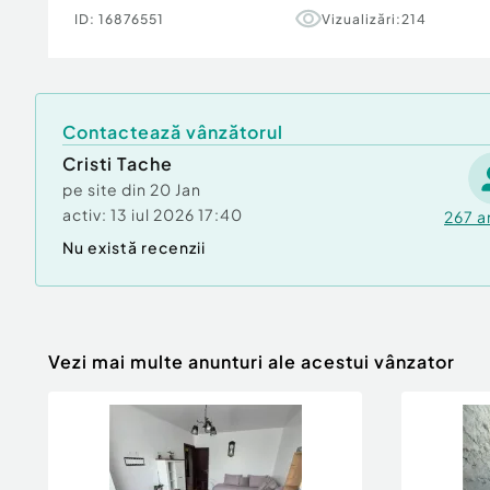
electrocasnice gama premium.
ID:
16876551
Vizualizări:
214
Se accepta credit bancar! Ne angajam sa va o
imobiliara si financiara pe toata durata proces
Contactează vânzătorul
Detaliile cu caracter tehnic ne sunt furnizate 
Pentru informatii suplimentare si o vizionare, n
Cristi Tache
contactati.
pe site din
20 Jan
activ:
13 iul 2026 17:40
267
a
Confort:
lux
Nu există recenzii
Tip imobil:
Bloc de apartamente
Număr Băi:
1
Posibilitate parcare: Da
Nr. locuri parcare:
1
Vezi mai multe anunturi ale acestui vânzator