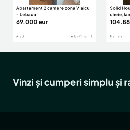
Apartament 2 camere zona Vlaicu
Solid Ho
- Lebada
cheie,la
69.000 eur
104.88
Arad
6 luni în urmă
Mamaia
Vinzi și cumperi simplu și 