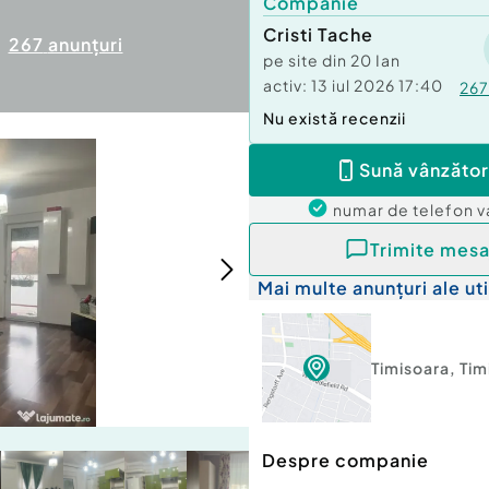
Companie
Cristi Tache
267
anunțuri
pe site din
20 Ian
activ:
13 iul 2026 17:40
267
Nu există recenzii
Sună vânzător
numar de telefon
v
Trimite mesa
Mai multe anunțuri ale uti
Timisoara
,
Tim
Despre companie