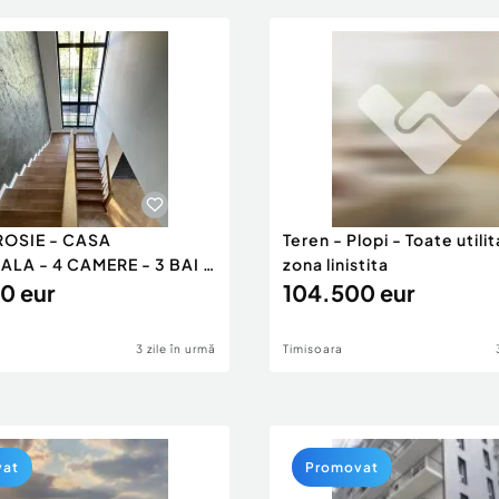
ROSIE - CASA
Teren - Plopi - Toate utilit
ALA - 4 CAMERE - 3 BAI -
zona linistita
I
0 eur
104.500 eur
3 zile în urmă
Timisoara
vat
Promovat