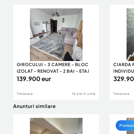
GIROCULUI - 3 CAMERE - BLOC
CIARDA 
IZOLAT - RENOVAT - 2 BAI - ETAJ
INDIVIDU
139.900 eur
PANOUR
329.90
Timisoara
16 ore în urmă
Timisoara
Anunturi similare
Promo