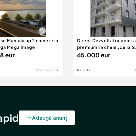
use Mamaia ap 2 camere la
Direct Dezvoltator apar
nga Mega Image
premium,la cheie ,de la 
8 eur
eur
65.000 eur
6 luni în urmă
Navodari
rapid
Adaugă anunț