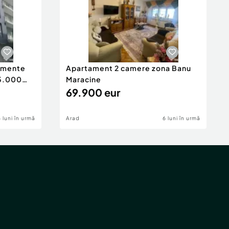
tamente
Apartament 2 camere zona Banu
65.000
Maracine
69.900 eur
6 luni în urmă
Arad
6 luni în urmă