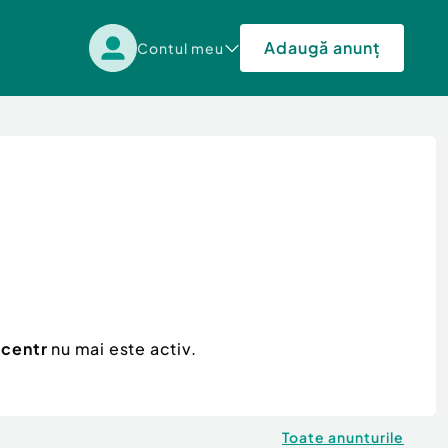
Adaugă anunț
Contul meu
 centr
nu mai este activ.
Toate anunturile