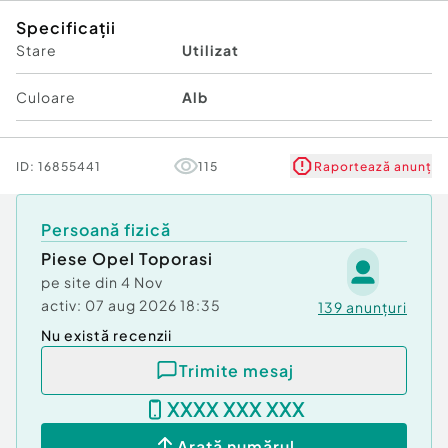
Specificații
Stare
Utilizat
Culoare
Alb
ID:
16855441
115
Raportează anunț
Persoană fizică
Piese Opel Toporasi
pe site din
4 Nov
activ:
07 aug 2026 18:35
139
anunțuri
Nu există recenzii
Trimite mesaj
XXXX XXX XXX
Arată numărul