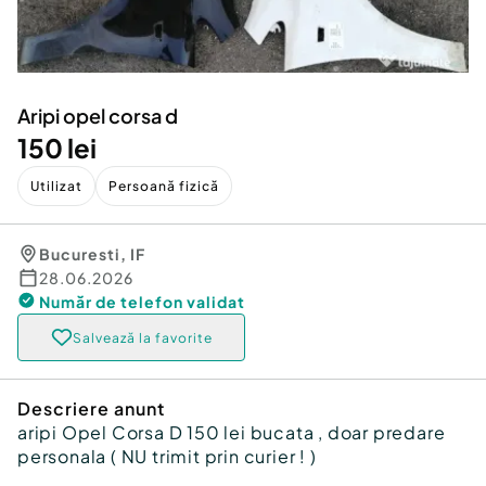
Locuri de munca
Utilaje agricole si industriale
Servicii
Piese auto si accesorii
Animale de companie
Dacia Duster
Afaceri și echipamente profesionale
Aripi opel corsa d
Inchiriere Bunuri si Vehicule
150 lei
Utilizat
Persoană fizică
Bucuresti
,
IF
28.06.2026
Număr de telefon
validat
Salvează la favorite
Descriere anunt
aripi Opel Corsa D 150 lei bucata , doar predare
personala ( NU trimit prin curier ! )