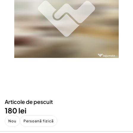
Locuri de munca
Utilaje agricole si industriale
Servicii
Piese auto si accesorii
Animale de companie
Dacia Duster
Afaceri și echipamente profesionale
Inchiriere Bunuri si Vehicule
Articole de pescuit
180 lei
Nou
Persoană fizică