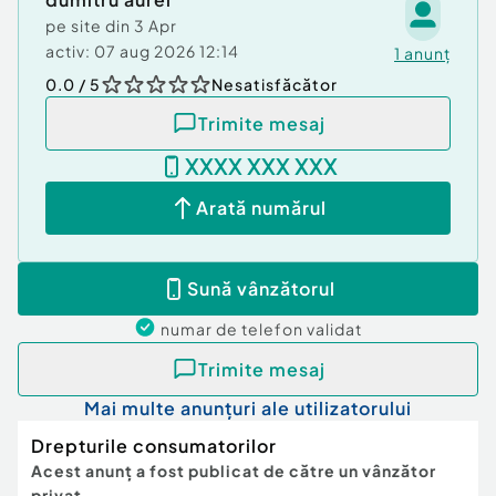
pe site din
3 Apr
activ:
07 aug 2026 12:14
1
anunț
0.0
/ 5
Nesatisfăcător
Trimite mesaj
XXXX XXX XXX
Arată numărul
Sună vânzătorul
numar de telefon
validat
Trimite mesaj
Mai multe anunțuri ale utilizatorului
Drepturile consumatorilor
Acest anunț a fost publicat de către un vânzător
privat.