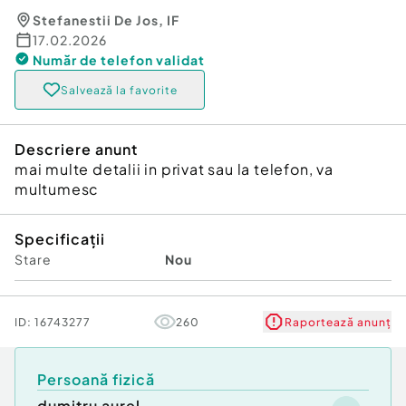
Stefanestii De Jos
,
IF
17.02.2026
Număr de telefon
validat
Salvează la favorite
Descriere anunt
mai multe detalii in privat sau la telefon, va
multumesc
Specificații
Stare
Nou
ID:
16743277
260
Raportează anunț
Persoană fizică
dumitru aurel